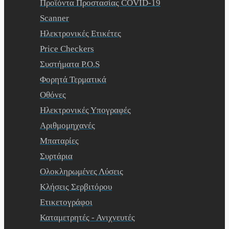
Προϊόντα Προστασίας COVID-19
Scanner
Ηλεκτρονικές Ετικέτες
Price Checkers
Συστήματα P.O.S
Φορητά Τερματικά
Οθόνες
Ηλεκτρονικές Υπογραφές
Αριθμομηχανές
Μπαταρίες
Συρτάρια
Ολοκληρωμένες Λύσεις
Κλήσεις Σερβιτόρου
Ετικετογράφοι
Καταμετρητές - Ανιχνευτές