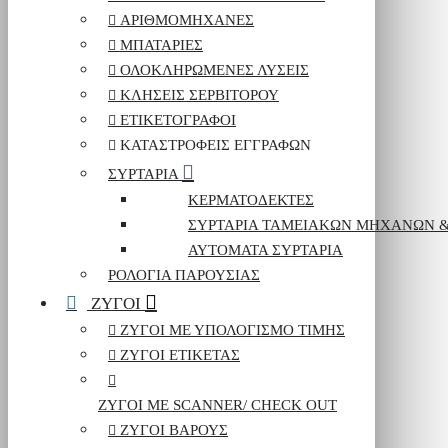
ΑΡΙΘΜΟΜΗΧΑΝΈΣ
ΜΠΑΤΑΡΊΕΣ
ΟΛΟΚΛΗΡΩΜΈΝΕΣ ΛΎΣΕΙΣ
ΚΛΉΣΕΙΣ ΣΕΡΒΙΤΌΡΟΥ
ΕΤΙΚΕΤΟΓΡΆΦΟΙ
ΚΑΤΑΣΤΡΟΦΕΊΣ ΕΓΓΡΆΦΩΝ
ΣΥΡΤΆΡΙΑ
ΚΕΡΜΑΤΟΔΈΚΤΕΣ
ΣΥΡΤΆΡΙΑ ΤΑΜΕΙΑΚΏΝ ΜΗΧΑΝΏΝ 
ΑΥΤΌΜΑΤΑ ΣΥΡΤΆΡΙΑ
ΡΟΛΌΓΙΑ ΠΑΡΟΥΣΊΑΣ
ΖΥΓΟΙ
ΖΥΓΟΊ ΜΕ ΥΠΟΛΟΓΙΣΜΌ ΤΙΜΉΣ
ΖΥΓΟΊ ΕΤΙΚΈΤΑΣ
ΖΥΓΟΊ ΜΕ SCANNER/ CHECK OUT
ΖΥΓΟΊ ΒΆΡΟΥΣ