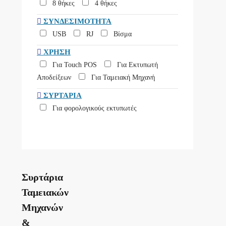
8 θήκες
4 θήκες
ΣΥΝΔΕΣΙΜΌΤΗΤΑ
USB
RJ
Βίσμα
ΧΡΉΣΗ
Για Touch POS
Για Εκτυπωτή
Αποδείξεων
Για Ταμειακή Μηχανή
ΣΥΡΤΆΡΙΑ
Για φορολογικούς εκτυπωτές
Συρτάρια
Ταμειακών
Μηχανών
&