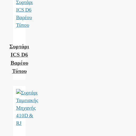
Συρτάρι
ICS D6
Βαρέου
Τύπου