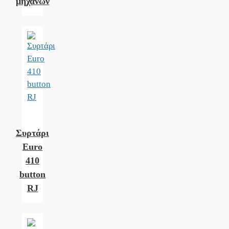
μηχανών
Συρτάρι
Euro
410
button
RJ