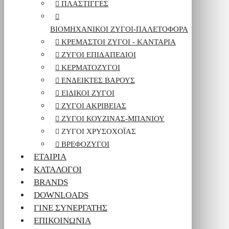
ΠΛΆΣΤΙΓΓΕΣ
ΒΙΟΜΗΧΑΝΙΚΟΊ ΖΥΓΟΊ-ΠΑΛΕΤΟΦΌΡΑ
ΚΡΕΜΑΣΤΟΊ ΖΥΓΟΊ - ΚΑΝΤΆΡΙΑ
ΖΥΓΟΊ ΕΠΙΔΑΠΈΔΙΟΙ
ΚΕΡΜΑΤΟΖΥΓΟΊ
ΕΝΔΕΊΚΤΕΣ ΒΆΡΟΥΣ
ΕΙΔΙΚΟΊ ΖΥΓΟΊ
ΖΥΓΟΊ ΑΚΡΙΒΕΊΑΣ
ΖΥΓΟΊ ΚΟΥΖΊΝΑΣ-ΜΠΆΝΙΟΥ
ΖΥΓΟΊ ΧΡΥΣΟΧΟΪ́ΑΣ
ΒΡΕΦΟΖΥΓΟΊ
ΕΤΑΙΡΊΑ
ΚΑΤΆΛΟΓΟΙ
BRANDS
DOWNLOADS
ΓΊΝΕ ΣΥΝΕΡΓΆΤΗΣ
ΕΠΙΚΟΙΝΩΝΊΑ