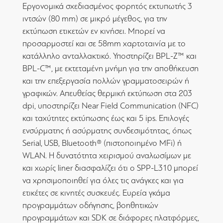
Εργονομικά σχεδιασμένος φορητός εκτυπωτής 3
ιντσών (80 mm) σε μικρό μέγεθος, για την
εκτύπωση ετικετών εν κινήσει. Μπορεί να
προσαρμοστεί και σε 58mm χαρτοταινία με το
κατάλληλο ανταλλακτικό. Υποστηρίζει BPL-Z™ και
BPL-C™, με εκτεταμένη μνήμη για την αποθήκευση
και την επεξεργασία πολλών γραμματοσειρών ή
γραφικών. Απευθείας θερμική εκτύπωση στα 203
dpi, υποστηρίζει Near Field Communication (NFC)
και ταχύτητες εκτύπωσης έως και 5 ips. Επιλογές
ενσύρματης ή ασύρματης συνδεσιμότητας, όπως
Serial, USB, Bluetooth® (πιστοποιημένο MFi) ή
WLAN. Η δυνατότητα χειρισμού αναλωσίμων με
και χωρίς liner διασφαλίζει ότι ο SPP-L310 μπορεί
να χρησιμοποιηθεί για όλες τις ανάγκες και για
ετικέτες σε κινητές συσκευές. Ευρεία γκάμα
προγραμμάτων οδήγησης, βοηθητικών
προγραμμάτων και SDK σε διάφορες πλατφόρμες,