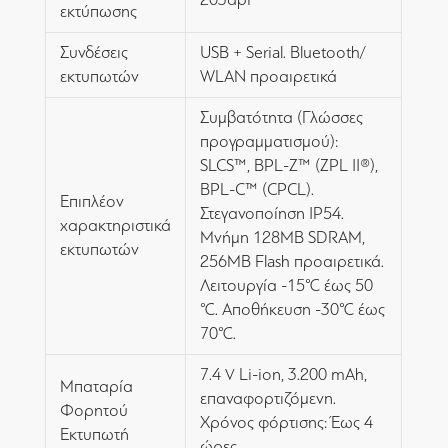
εκτύπωσης
Συνδέσεις
USB + Serial. Bluetooth/
εκτυπωτών
WLAN προαιρετικά
Συμβατότητα (Γλώσσες
προγραμματισμού):
SLCS™, BPL-Z™ (ZPL II®),
BPL-C™ (CPCL).
Επιπλέον
Στεγανοποίηση IP54.
χαρακτηριστικά
Μνήμη 128MB SDRAM,
εκτυπωτών
256MB Flash προαιρετικά.
Λειτουργία -15℃ έως 50
℃. Αποθήκευση -30℃ έως
70℃.
7.4 V Li-ion, 3.200 mAh,
Μπαταρία
επαναφορτιζόμενη.
Φορητού
Χρόνος φόρτισης: Έως 4
Εκτυπωτή
ώρες