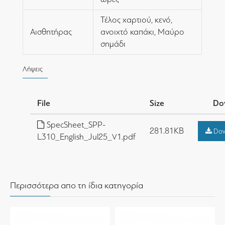
Τέλος χαρτιού, κενό,
Αισθητήρας
ανοιχτό καπάκι, Μαύρο
σημάδι
Λήψεις
File
Size
Do
SpecSheet_SPP-
281.81KB
Dow
L310_English_Jul25_V1.pdf
Περισσότερα απο τη ίδια κατηγορία