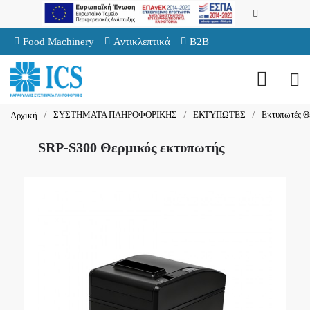
Food Machinery
Αντικλεπτικά
B2B
ΣΥΣΤΗΜΑΤΑ ΠΛΗΡΟΦΟΡΙΚΗΣ
ΕΚΤΥΠΩΤΕΣ
Εκτυπωτές Θ
Αρχική
SRP-S300 Θερμικός εκτυπωτής