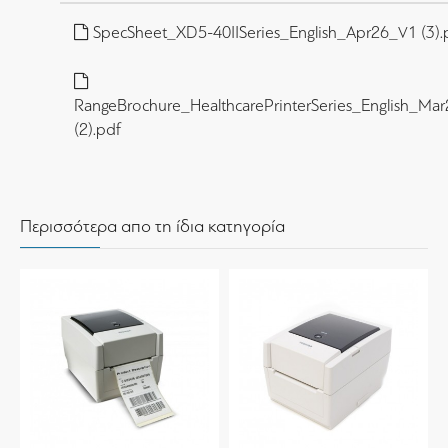
SpecSheet_XD5-40IISeries_English_Apr26_V1 (3).
RangeBrochure_HealthcarePrinterSeries_English_Ma
(2).pdf
Περισσότερα απο τη ίδια κατηγορία