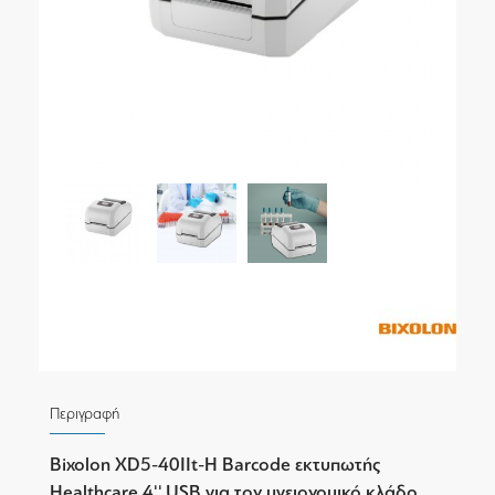
Περιγραφή
Bixolon XD5-40IIt-H Barcode εκτυπωτής
Healthcare 4'' USB για τον υγειονομικό κλάδο