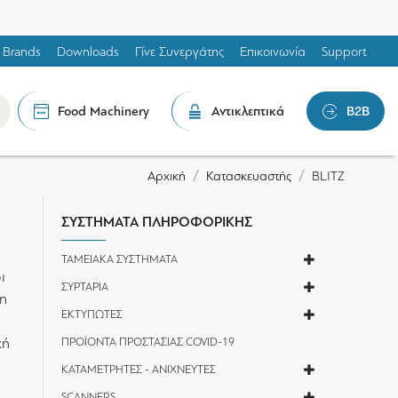
Brands
Downloads
Γίνε Συνεργάτης
Επικοινωνία
Support
Food Machinery
Αντικλεπτικά
B2B
Κατασκευαστής
BLITZ
Αρχική
ΣΥΣΤΗΜΑΤΑ ΠΛΗΡΟΦΟΡΙΚΗΣ
ΤΑΜΕΙΑΚΑ ΣΥΣΤΗΜΑΤΑ
ι
ΣΥΡΤΑΡΙΑ
λη
ΕΚΤΥΠΩΤΕΣ
χή
ΠΡΟΪΟΝΤΑ ΠΡΟΣΤΑΣΙΑΣ COVID-19
ΚΑΤΑΜΕΤΡΗΤΕΣ - ΑΝΙΧΝΕΥΤΕΣ
SCANNERS