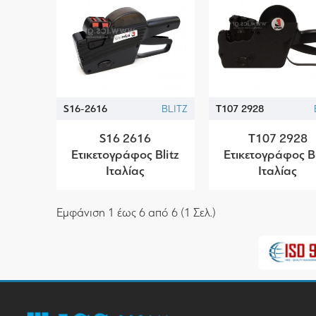
S16-2616
BLITZ
T107 2928
S16 2616
T107 2928
Ετικετογράφος Blitz
Ετικετογράφος Bl
Ιταλίας
Ιταλίας
Εμφάνιση 1 έως 6 από 6 (1 Σελ.)