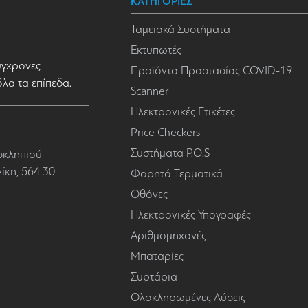
ΚΑΤΗΓΟΡΙΕΣ
Ταμειακά Συστήματα
Εκτυπωτές
σύγχρονες
Προϊόντα Προστασίας COVID-19
όλα τα επίπεδα.
Scanner
Ηλεκτρονικές Ετικέτες
Price Checkers
Συστήματα P.O.S
σκληπιού
κη, 564 30
Φορητά Τερματικά
Οθόνες
Ηλεκτρονικές Υπογραφές
Αριθμομηχανές
Μπαταρίες
Συρτάρια
Ολοκληρωμένες Λύσεις