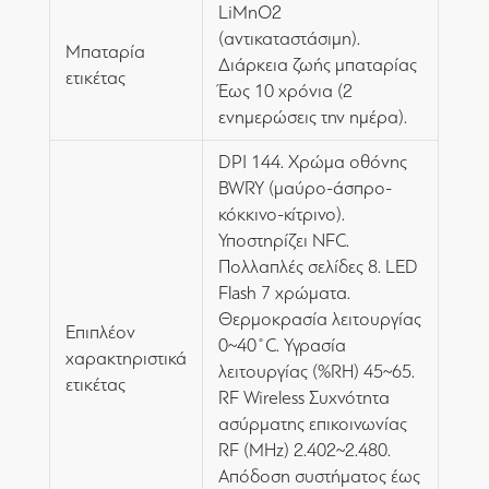
LiMnO2
(αντικαταστάσιμη).
Μπαταρία
Διάρκεια ζωής μπαταρίας
ετικέτας
Έως 10 χρόνια (2
ενημερώσεις την ημέρα).
DPI 144. Χρώμα οθόνης
BWRY (μαύρο-άσπρο-
κόκκινο-κίτρινο).
Υποστηρίζει NFC.
Πολλαπλές σελίδες 8. LED
Flash 7 χρώματα.
Θερμοκρασία λειτουργίας
Επιπλέον
0~40˚C. Υγρασία
χαρακτηριστικά
λειτουργίας (%RH) 45~65.
ετικέτας
RF Wireless Συχνότητα
ασύρματης επικοινωνίας
RF (MHz) 2.402~2.480.
Απόδοση συστήματος έως