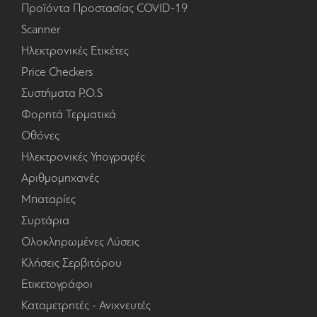
Προϊόντα Προστασίας COVID-19
Scanner
Ηλεκτρονικές Ετικέτες
Price Checkers
Συστήματα P.O.S
Φορητά Τερματικά
Οθόνες
Ηλεκτρονικές Υπογραφές
Αριθμομηχανές
Μπαταρίες
Συρτάρια
Ολοκληρωμένες Λύσεις
Κλήσεις Σερβιτόρου
Ετικετογράφοι
Καταμετρητές - Ανιχνευτές