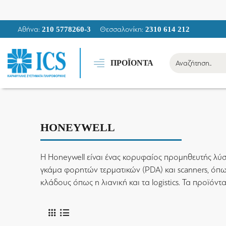
Αθήνα:
Θεσσαλονίκη:
210 5778260-3
2310 614 212
ΠΡΟΪΟΝΤΑ
HONEYWELL
Η Honeywell είναι ένας κορυφαίος προμηθευτής λύσ
γκάμα φορητών τερματικών (PDA) και scanners, όπως
κλάδους όπως η λιανική και τα logistics. Τα προϊόντα