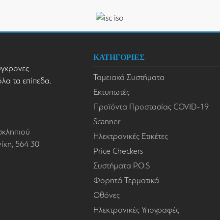
ΚΑΤΗΓΟΡΙΕΣ
σύγχρονες
Ταμειακά Συστήματα
όλα τα επίπεδα.
Εκτυπωτές
Προϊόντα Προστασίας COVID-19
Scanner
σκληπιού
Ηλεκτρονικές Ετικέτες
κη, 564 30
Price Checkers
Συστήματα P.O.S
Φορητά Τερματικά
Οθόνες
Ηλεκτρονικές Υπογραφές