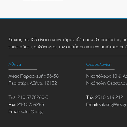
Στόχος της ICS είναι η καινοτόμος ιδέα που εξυπηρετεί τις 
επιχειρήσεις αυξάνοντας την απόδοση και την ποιότητα σε 
Αθήνα
Θεσσαλονίκη
Αγίας Παρασκευής 36-38
Νικοπόλεως 10 & Α
Περιστέρι, Αθήνα, 12132
Νικόπολη Θεσσαλονί
Τηλ:
210 5778260-3
Τηλ:
2310 614 212
Fax:
210 5754285
Email:
salesng@ics.gr
Email:
sales@ics.gr