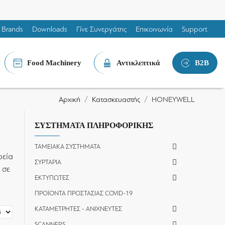
Brands
Downloads
Γίνε Συνεργάτης
Επικοινωνία
Support
Food Machinery
Αντικλεπτικά
B2B
Κατασκευαστής
HONEYWELL
Αρχική
ΣΥΣΤΗΜΑΤΑ ΠΛΗΡΟΦΟΡΙΚΗΣ
ΤΑΜΕΙΑΚΑ ΣΥΣΤΗΜΑΤΑ
ρεία
ΣΥΡΤΑΡΙΑ
 σε
ΕΚΤΥΠΩΤΕΣ
ΠΡΟΪΟΝΤΑ ΠΡΟΣΤΑΣΙΑΣ COVID-19
ΚΑΤΑΜΕΤΡΗΤΕΣ - ΑΝΙΧΝΕΥΤΕΣ
SCANNERS