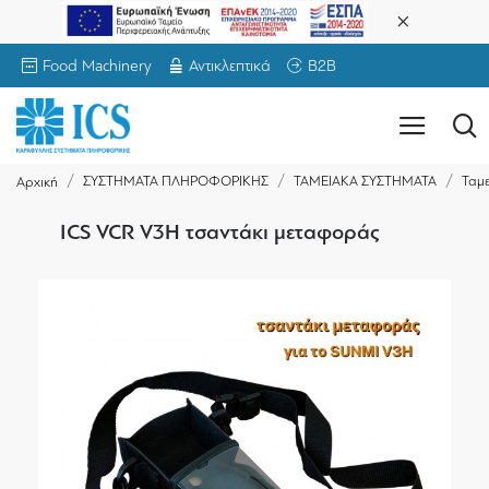
Food Machinery
Αντικλεπτικά
B2B
ΣΥΣΤΗΜΑΤΑ ΠΛΗΡΟΦΟΡΙΚΗΣ
ΤΑΜΕΙΑΚΑ ΣΥΣΤΗΜΑΤΑ
Ταμε
Αρχική
ICS VCR V3H τσαντάκι μεταφοράς