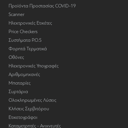
Προϊόντα Προστασίας COVID-19
Scanner
Ηλεκτρονικές Ετικέτες
Price Checkers
Συστήματα P.O.S
Φορητά Τερματικά
Οθόνες
Ηλεκτρονικές Υπογραφές
Αριθμομηχανές
Μπαταρίες
Συρτάρια
Ολοκληρωμένες Λύσεις
Κλήσεις Σερβιτόρου
Ετικετογράφοι
Καταμετρητές - Ανιχνευτές