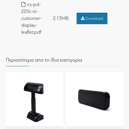
ics-pd-
220c-iii-
customer-
2.13MB
Download
display-
leaflet.pdf
Περισσότερα απο τη ίδια κατηγορία