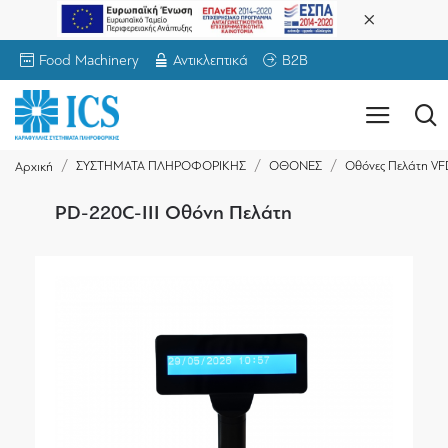
Food Machinery
Αντικλεπτικά
B2B
ΣΥΣΤΗΜΑΤΑ ΠΛΗΡΟΦΟΡΙΚΗΣ
ΟΘΟΝΕΣ
Οθόνες Πελάτη VF
Αρχική
PD-220C-III Οθόνη Πελάτη