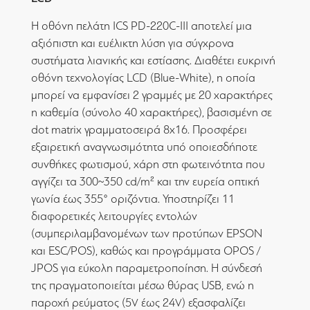
Η οθόνη πελάτη ICS PD-220C-III αποτελεί μια
αξιόπιστη και ευέλικτη λύση για σύγχρονα
συστήματα λιανικής και εστίασης. Διαθέτει ευκρινή
οθόνη τεχνολογίας LCD (Blue-White), η οποία
μπορεί να εμφανίσει 2 γραμμές με 20 χαρακτήρες
η καθεμία (σύνολο 40 χαρακτήρες), βασισμένη σε
dot matrix γραμματοσειρά 8x16. Προσφέρει
εξαιρετική αναγνωσιμότητα υπό οποιεσδήποτε
συνθήκες φωτισμού, χάρη στη φωτεινότητα που
αγγίζει τα 300~350 cd/m² και την ευρεία οπτική
γωνία έως 355° οριζόντια. Υποστηρίζει 11
διαφορετικές λειτουργίες εντολών
(συμπεριλαμβανομένων των προτύπων EPSON
και ESC/POS), καθώς και προγράμματα OPOS /
JPOS για εύκολη παραμετροποίηση. Η σύνδεσή
της πραγματοποιείται μέσω θύρας USB, ενώ η
παροχή ρεύματος (5V έως 24V) εξασφαλίζει