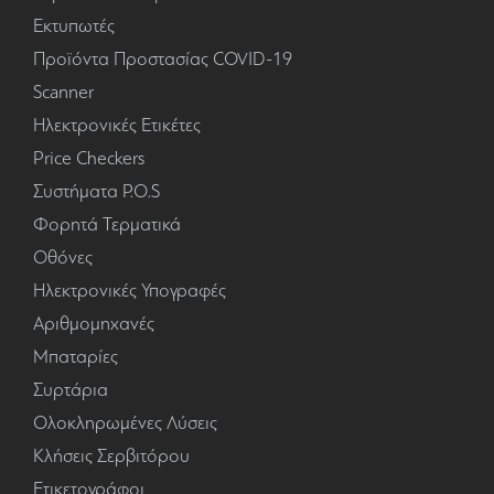
Εκτυπωτές
Προϊόντα Προστασίας COVID-19
Scanner
Ηλεκτρονικές Ετικέτες
Price Checkers
Συστήματα P.O.S
Φορητά Τερματικά
Οθόνες
Ηλεκτρονικές Υπογραφές
Αριθμομηχανές
Μπαταρίες
Συρτάρια
Ολοκληρωμένες Λύσεις
Κλήσεις Σερβιτόρου
Ετικετογράφοι