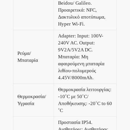
Beidou/ Galileo.
Προαιρετικά: NFC,
Δακτυλικό αποτύπωμα,
Hyper Wi-Fi.
Adapter: Input: 100V-
240V AC. Output:
9V2A/5V2A DC.
Ρεύμα/
Μπαταρία: Μη
Μπαταρία
αφαιρούμενη μπαταρία
λιθίου-πολυμερούς
4.45V/8000mAh.
Θερμοκρασία λειτουργίας:
Θερμοκρασία/
-10˚C με 50˚C/
Υγρασία
Αποθήκευσης: -20˚C to 60
˚C
Προστασία IP54.
Αισθητήρες: Αισθητήρας