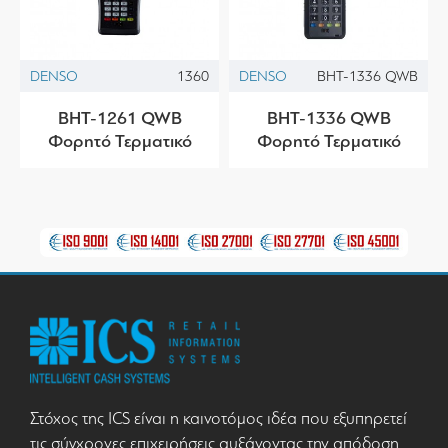
DENSO
1360
DENSO
BHT-1336 QWB
BHT-1261 QWB
BHT-1336 QWB
Φορητό Τερματικό
Φορητό Τερματικό
Στόχος της ICS είναι η καινοτόμος ιδέα που εξυπηρετεί
τις σύγχρονες επιχειρήσεις αυξάνοντας την απόδοση