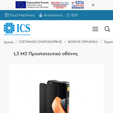
Food Machinery
Αντικλεπτικά
B2B
ΣΥΣΤΗΜΑΤΑ ΠΛΗΡΟΦΟΡΙΚΗΣ
ΦΟΡΗΤΑ ΤΕΡΜΑΤΙΚΑ
Τερματ
Αρχική
L3 M3 Προστατευτικό οθόνης