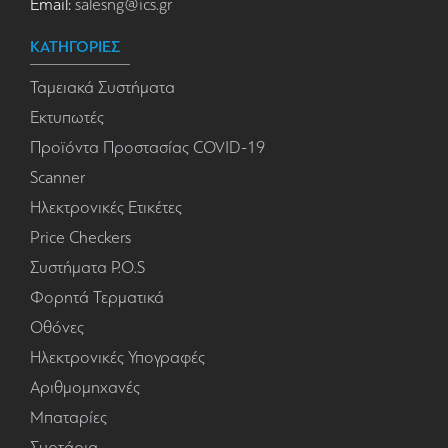
Email:
salesng@ics.gr
ΚΑΤΗΓΟΡΙΕΣ
Ταμειακά Συστήματα
Εκτυπωτές
Προϊόντα Προστασίας COVID-19
Scanner
Ηλεκτρονικές Ετικέτες
Price Checkers
Συστήματα P.O.S
Φορητά Τερματικά
Οθόνες
Ηλεκτρονικές Υπογραφές
Αριθμομηχανές
Μπαταρίες
Συρτάρια