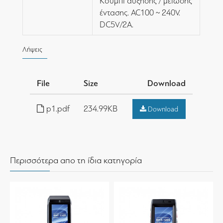
Κουμπί αύξησης / μείωσης
έντασης. AC100 ~ 240V.
DC5V/2Α.
Λήψεις
File
Size
Download
p1.pdf
234.99KB
Download
Περισσότερα απο τη ίδια κατηγορία