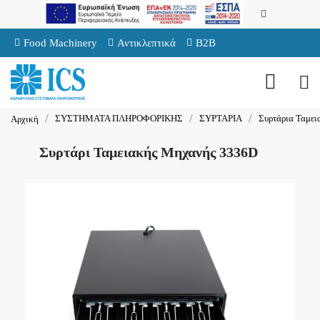
Food Machinery
Αντικλεπτικά
B2B
ΣΥΣΤΗΜΑΤΑ ΠΛΗΡΟΦΟΡΙΚΗΣ
ΣΥΡΤΑΡΙΑ
Συρτάρια Ταμε
Αρχική
Συρτάρι Ταμειακής Μηχανής 3336D