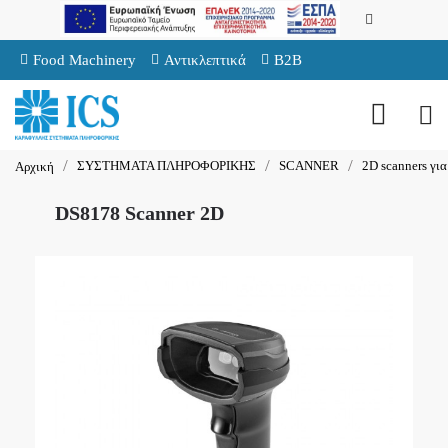
Food Machinery
Αντικλεπτικά
B2B
ΣΥΣΤΗΜΑΤΑ ΠΛΗΡΟΦΟΡΙΚΗΣ
SCANNER
2D scanners γι
Αρχική
DS8178 Scanner 2D