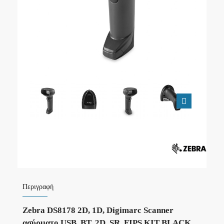
Περιγραφή
Zebra DS8178 2D, 1D, Digimarc Scanner
ασύρματο USB, BT, 2D, SR, FIPS KIT BLACK