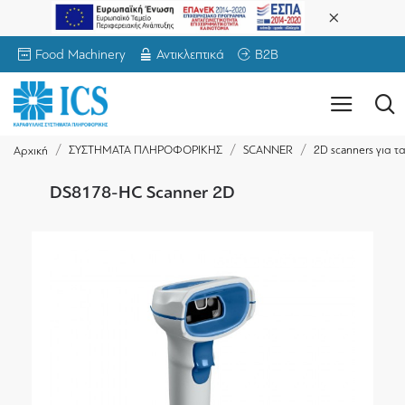
Food Machinery
Αντικλεπτικά
B2B
ΣΥΣΤΗΜΑΤΑ ΠΛΗΡΟΦΟΡΙΚΗΣ
SCANNER
2D scanners για 
Αρχική
DS8178-HC Scanner 2D