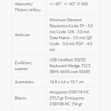
σάρωσης/
+/- 60°, +/- 60°, 0-360
Πλάτος πεδίου
Minimum Element
Resolution:Code 39 - 3.0
mil; Code 128 - 3.0 mil;
Ανάλυση
Data Matrix - 5.0 mil; QR
Code - 5.0 mil; PDF - 4.0
mil
USB Certified, RS232,
Συνδέσεις
Keyboard Wedge, TGCS
scanner
(IBM) 46XX over RS485
Διαστάσεις
16.8 x 6.6 x 10.7 cm
Ασύρματο DS8178-HC
Βάρος
235,3 gr. Ενσύρματο
DS8108-HC 154 gr