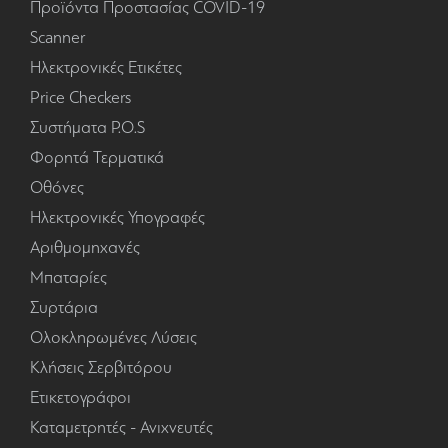
Προϊόντα Προστασίας COVID-19
Scanner
Ηλεκτρονικές Ετικέτες
Price Checkers
Συστήματα P.O.S
Φορητά Τερματικά
Οθόνες
Ηλεκτρονικές Υπογραφές
Αριθμομηχανές
Μπαταρίες
Συρτάρια
Ολοκληρωμένες Λύσεις
Κλήσεις Σερβιτόρου
Ετικετογράφοι
Καταμετρητές - Ανιχνευτές