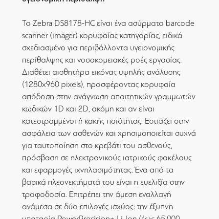
Το Zebra DS8178-HC είναι ένα ασύρματο barcode
scanner (imager) κορυφαίας κατηγορίας, ειδικά
σχεδιασμένο για περιβάλλοντα υγειονομικής
περίθαλψης και νοσοκομειακές ροές εργασίας.
Διαθέτει αισθητήρα εικόνας υψηλής ανάλυσης
(1280x960 pixels), προσφέροντας κορυφαία
απόδοση στην ανάγνωση απαιτητικών γραμμωτών
κωδικών 1D και 2D, ακόμη και αν είναι
κατεστραμμένοι ή κακής ποιότητας. Εστιάζει στην
ασφάλεια των ασθενών και χρησιμοποιείται συχνά
για ταυτοποίηση στο κρεβάτι του ασθενούς,
πρόσβαση σε ηλεκτρονικούς ιατρικούς φακέλους
και εφαρμογές ιχνηλασιμότητας. Ένα από τα
βασικά πλεονεκτήματά του είναι η ευελιξία στην
τροφοδοσία. Επιτρέπει την άμεση εναλλαγή
ανάμεσα σε δύο επιλογές ισχύος: την έξυπνη
μπαταρία PowerPrecision+ Li-Ion (έως 65.000