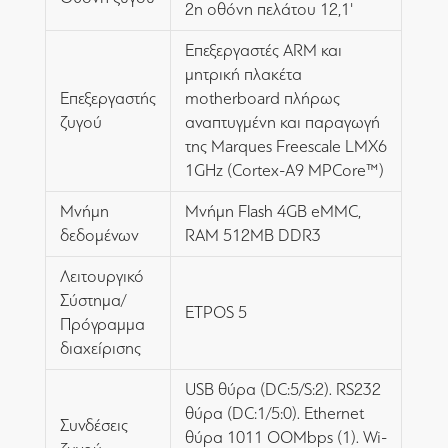
2η οθόνη πελάτου 12,1'
Επεξεργαστές ARM και
μητρική πλακέτα
Επεξεργαστής
motherboard πλήρως
ζυγού
αναπτυγμένη και παραγωγή
της Marques Freescale LMX6
1GHz (Cortex-A9 MPCore™)
Μνήμη
Μνήμη Flash 4GB eMMC,
δεδομένων
RAM 512MB DDR3
Λειτουργικό
Σύστημα/
ETPOS 5
Πρόγραμμα
διαχείρισης
USB θύρα (DC:5/S:2). RS232
θύρα (DC:1/5:0). Ethernet
Συνδέσεις
θύρα 1011 OOMbps (1). Wi-