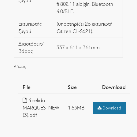
ζυγού
fi 802.11 alblgln. Bluetooth
4.0/BLE.
Εκτυπωτής
(υποστηρίζει 2ο εκτυπωτή
ζυγού
Citizen CL-S621).
Διαστάσεις/
337 x 611 x 361mm
Βάρος
Λήψεις
File
Size
Download
4 selido
MARQUES_NEW
1.63MB
Download
(3).pdf