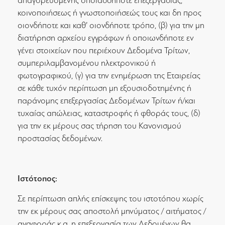
απαγορευομένης οποιασδήποτε επεξεργασίας,
κοινοποιήσεως ή γνωστοποιήσεώς τους και δη προς
οιονδήποτε και καθ’ οιονδήποτε τρόπο, (β) για την μη
διατήρηση αρχείου εγγράφων ή οποιωνδήποτε εν
γένει στοιχείων που περιέχουν Δεδομένα Τρίτων,
συμπεριλαμβανομένου ηλεκτρονικού ή
φωτογραφικού, (γ) για την ενημέρωση της Εταιρείας
σε κάθε τυχόν περίπτωση μη εξουσιοδοτημένης ή
παράνομης επεξεργασίας Δεδομένων Τρίτων ή/και
τυχαίας απώλειας, καταστροφής ή φθοράς τους, (δ)
για την εκ μέρους σας τήρηση του Κανονισμού
προστασίας δεδομένων.
Ιστότοπος:
Σε περίπτωση απλής επίσκεψης του ιστοτόπου χωρίς
την εκ μέρους σας αποστολή μηνύματος / αιτήματος /
αναφοράς κ.α. η επεξεργασία των Δεδομένων θα