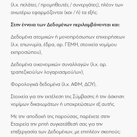
(λ.χ. πελάτες / προμηθευτές / συνεργάτες), πλέον των
ανωτέρω εφαρμόζονται (και / ή) τα εξής:
Στην έννοια των Δεδομένων περιλαμβάνονται και:
Δεδομένα ατομικών ή μονοπρόσωπων επιχειρήσεων
(λ.χ. επωνυμία, έδρα, αρ. ΓΕΜΗ, στοιχεία νομίμου
εκπροσώπου),
Δεδομένα οικονομικών συναλλαγών (λ.χ. αρ.
τραπεζικού/ων λογαριασμού/ων),
Φορολογικά δεδομένα (λ.χ. ΑΦΜ, ΔΟΥ),
Στοιχεία για την εκτέλεση της Σύμβασης ή την άσκηση
νομίμων δικαιωμάτων ή υποχρεώσεων εξ αυτής.
Με την αποδοχή της παρούσας, παρέχετε στην
Εταιρεία την ρητή συγκατάθεσή σας για την
επεξεργασία των Δεδομένων, με επιπλέον σκοπούς: