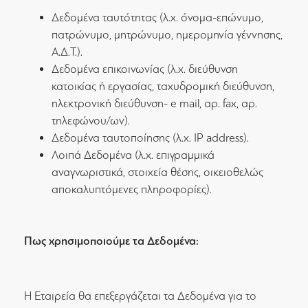
Δεδομένα ταυτότητας (λ.χ. όνομα-επώνυμο,
πατρώνυμο, μητρώνυμο, ημερομηνία γέννησης,
Α.Δ.Τ.).
Δεδομένα επικοινωνίας (λ.χ. διεύθυνση
κατοικίας ή εργασίας, ταχυδρομική διεύθυνση,
ηλεκτρονική διεύθυνση- e mail, αρ. fax, αρ.
τηλεφώνου/ων).
Δεδομένα ταυτοποίησης (λ.χ. IP address).
Λοιπά Δεδομένα (λ.χ. επιγραμμικά
αναγνωριστικά, στοιχεία θέσης, οικειοθελώς
αποκαλυπτόμενες πληροφορίες).
Πως χρησιμοποιούμε τα Δεδομένα:
Η Εταιρεία θα επεξεργάζεται τα Δεδομένα για το