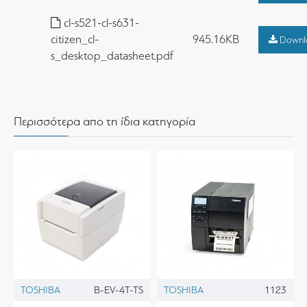
cl-s521-cl-s631-
citizen_cl-
945.16KB
Downl
s_desktop_datasheet.pdf
Περισσότερα απο τη ίδια κατηγορία
TOSHIBA
B-EV-4T-TS
TOSHIBA
1123