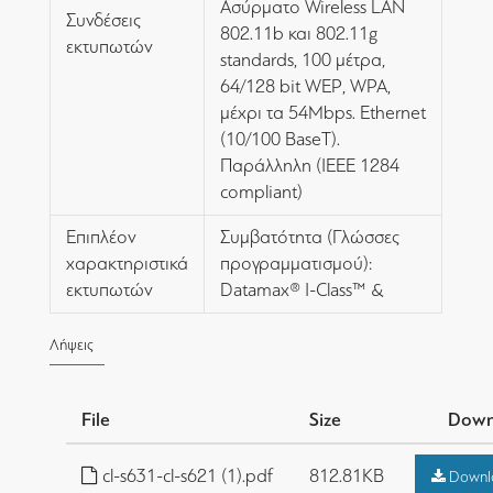
Ασύρματο Wireless LAN
Συνδέσεις
802.11b και 802.11g
εκτυπωτών
standards, 100 μέτρα,
64/128 bit WEP, WPA,
μέχρι τα 54Mbps. Ethernet
(10/100 BaseT).
Παράλληλη (IEEE 1284
compliant)
Επιπλέον
Συμβατότητα (Γλώσσες
χαρακτηριστικά
προγραμματισμού):
εκτυπωτών
Datamax® I-Class™ &
Λήψεις
File
Size
Down
cl-s631-cl-s621 (1).pdf
812.81KB
Downl