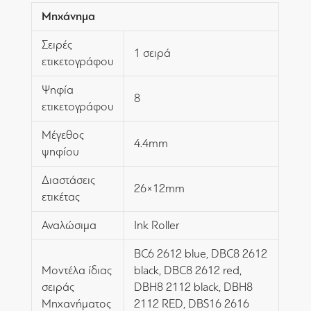
Μηχάνημα
Σειρές
1 σειρά
ετικετογράφου
Ψηφία
8
ετικετογράφου
Μέγεθος
4.4mm
ψηφίου
Διαστάσεις
26×12mm
ετικέτας
Αναλώσιμα
Ink Roller
BC6 2612 blue, DBC8 2612
Μοντέλα ίδιας
black, DBC8 2612 red,
σειράς
DBH8 2112 black, DBH8
Μηχανήματος
2112 RED, DBS16 2616