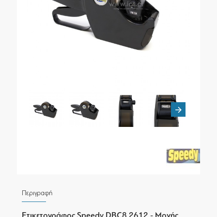
Περιγραφή
Ετικετογράφος Speedy DBC8 2612 - Μονής