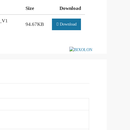
Size
Download
_V1
94.67KB
Download