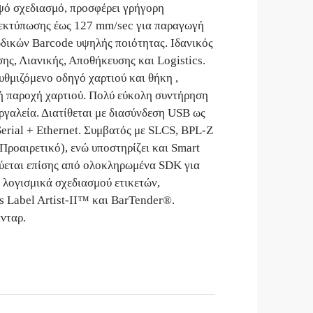
ψό σχεδιασμό, προσφέρει γρήγορη
 εκτύπωσης έως 127 mm/sec για παραγωγή
δικών Barcode υψηλής ποιότητας. Ιδανικός
ης, Λιανικής, Αποθήκευσης και Logistics.
θμιζόμενο οδηγό χαρτιού και θήκη ,
ή παροχή χαρτιού. Πολύ εύκολη συντήρηση
ργαλεία. Διατίθεται με διασύνδεση USB ως
erial + Ethernet. Συμβατός με SLCS, BPL-Z
Προαιρετικό), ενώ υποστηρίζει και Smart
ύεται επίσης από ολοκληρωμένα SDK για
 λογισμικά σχεδιασμού ετικετών,
Label Artist-II™ και BarTender®.
άνταρ.