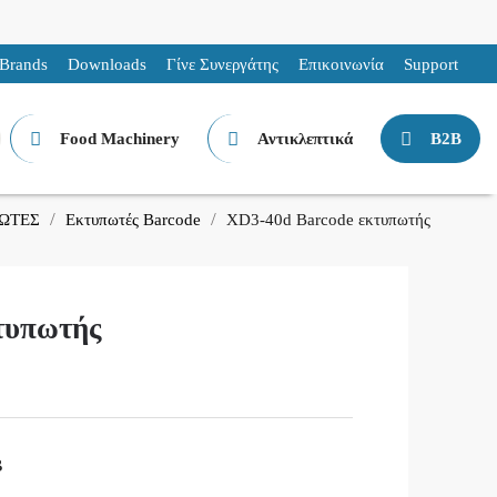
Brands
Downloads
Γίνε Συνεργάτης
Επικοινωνία
Support
Food Machinery
Αντικλεπτικά
B2B
ΩΤΕΣ
Εκτυπωτές Barcode
XD3-40d Barcode εκτυπωτής
τυπωτής
B