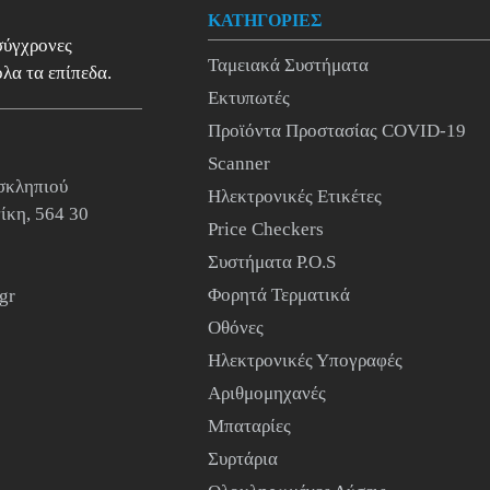
ΚΑΤΗΓΟΡΙΕΣ
 σύγχρονες
Ταμειακά Συστήματα
λα τα επίπεδα.
Εκτυπωτές
Προϊόντα Προστασίας COVID-19
Scanner
σκληπιού
Ηλεκτρονικές Ετικέτες
ίκη, 564 30
Price Checkers
Συστήματα P.O.S
Φορητά Τερματικά
gr
Οθόνες
Ηλεκτρονικές Υπογραφές
Αριθμομηχανές
Μπαταρίες
Συρτάρια