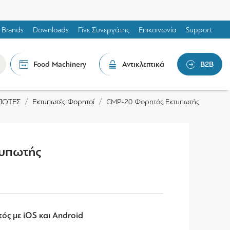
Brands
Downloads
Γίνε Συνεργάτης
Επικοινωνία
Support
Food Machinery
Αντικλεπτικά
B2B
ΠΩΤΕΣ
Εκτυπωτές Φορητοί
CMP-20 Φορητός Εκτυπωτής
υπωτής
ός με iOS και
Android