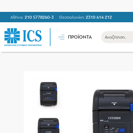
Αθήνα:
210 5778260-3
Θεσσαλονίκη:
2310 614 212
ΠΡΟΪΟΝΤΑ