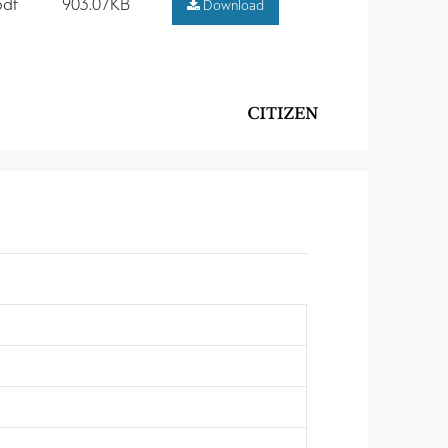
pdf
903.07KB
Download