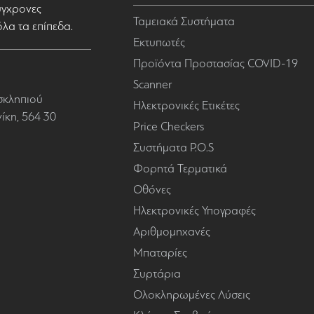
σύγχρονες
Ταμειακά Συστήματα
όλα τα επίπεδα.
Εκτυπωτές
Προϊόντα Προστασίας COVID-19
Scanner
σκληπιού
Ηλεκτρονικές Ετικέτες
κη, 564 30
Price Checkers
Συστήματα P.O.S
Φορητά Τερματικά
Οθόνες
Ηλεκτρονικές Υπογραφές
Αριθμομηχανές
Μπαταρίες
Συρτάρια
Ολοκληρωμένες Λύσεις