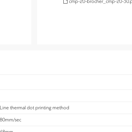
cmp-20-brocher_cmp-20-30.
Line thermal dot printing method
80mm/sec
48mm