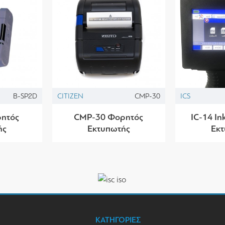
B-SP2D
CITIZEN
CMP-30
ICS
ητός
CMP-30 Φορητός
IC-14 In
ής
Εκτυπωτής
Εκ
ΚΑΤΗΓΟΡΙΕΣ