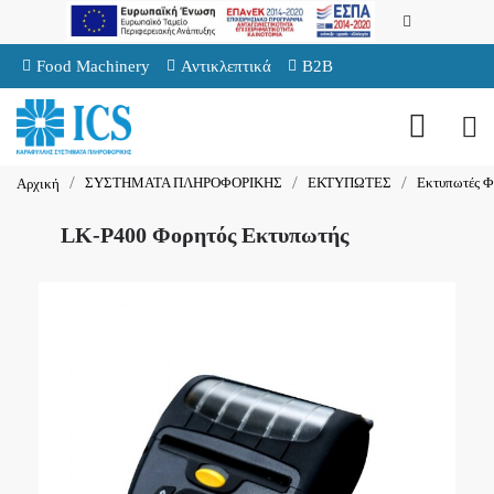
Food Machinery
Αντικλεπτικά
B2B
ΣΥΣΤΗΜΑΤΑ ΠΛΗΡΟΦΟΡΙΚΗΣ
ΕΚΤΥΠΩΤΕΣ
Εκτυπωτές Φ
Αρχική
LK-P400 Φορητός Εκτυπωτής