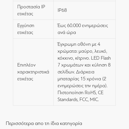
Προστασία IP
IP68
ετικέτας
Εγγύηση
Έως 60.000 ενημερώσεις
ετικέτας
ανά ώρα
Έγχρωμη οθόνη με 4
χρώματα: μαύρο, λευκό,
κόκκινο, κίτρινο. LED Flash
Επιπλέον
7 χρωμάτων και κύληση 8
χαρακτηριστικά
σελίδων. Διάρκεια
ετικέτας
μπαταρίας 15 χρόνια (2
ενημερώσεις την ημέρα).
Πιστοποίηση RoHS, CE
Standards, FCC, MIC.
Περισσότερα απο τη ίδια κατηγορία