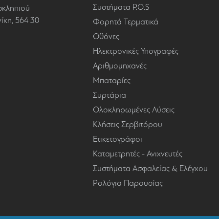
Συστήματα P.O.S
σκληπιού
κη, 564 30
Φορητά Τερματικά
Οθόνες
Ηλεκτρονικές Υπογραφές
Αριθμομηχανές
Μπαταρίες
Συρτάρια
Ολοκληρωμένες Λύσεις
Κλήσεις Σερβιτόρου
Ετικετογράφοι
Καταμετρητές - Ανιχνευτές
Συστήματα Ασφαλείας & Ελέγχου
Ρολόγια Παρουσίας