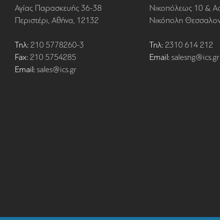
Αγίας Παρασκευής 36-38
Νικοπόλεως 10 & Α
Περιστέρι, Αθήνα, 12132
Νικόπολη Θεσσαλονί
Τηλ:
210 5778260-3
Τηλ:
2310 614 212
Fax:
210 5754285
Email:
salesng@ics.gr
Email:
sales@ics.gr