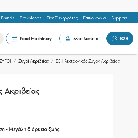
Brands
Downloads
Γίνε Συνεργάτης
Επικοινωνία
Support
Food Machinery
Αντικλεπτικά
B2B
ΖΥΓΟΙ
Ζυγοί Ακριβείας
ES Ηλεκτρονικός Ζυγός Ακριβείας
ς Ακριβείας
ση - Μεγάλη διάρκεια ζωής