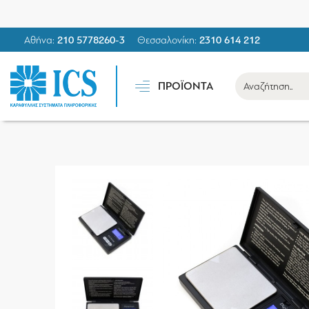
Αθήνα:
210 5778260-3
Θεσσαλονίκη:
2310 614 212
ΠΡΟΪΟΝΤΑ