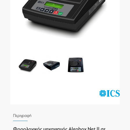
Περιγραφή
Φορολογικός μηχανισμός Algobox Net II σε