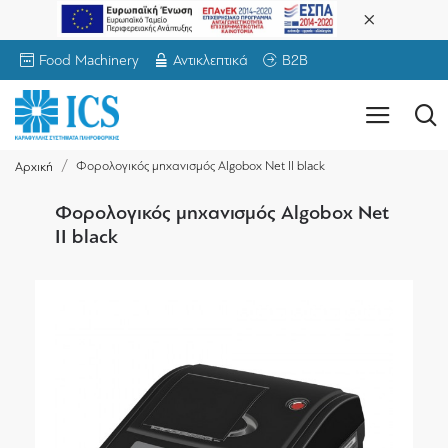
Food Machinery
Αντικλεπτικά
B2B
Φορολογικός μηχανισμός Algobox Net II black
Αρχική
Φορολογικός μηχανισμός Algobox Net
II black