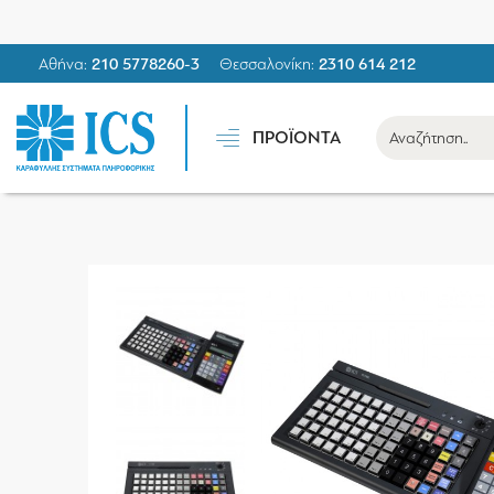
Αθήνα:
210 5778260-3
Θεσσαλονίκη:
2310 614 212
ΠΡΟΪΟΝΤΑ