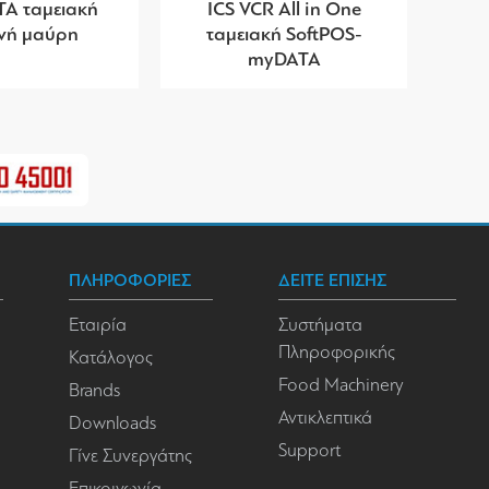
TA ταμειακή
ICS VCR All in One
νή μαύρη
ταμειακή SoftPOS-
myDATA
ΠΛΗΡΟΦΟΡΙΕΣ
ΔΕΙΤΕ ΕΠΙΣΗΣ
Εταιρία
Συστήματα
Πληροφορικής
Κατάλογος
Food Machinery
Brands
Αντικλεπτικά
Downloads
Support
Γίνε Συνεργάτης
Επικοινωνία