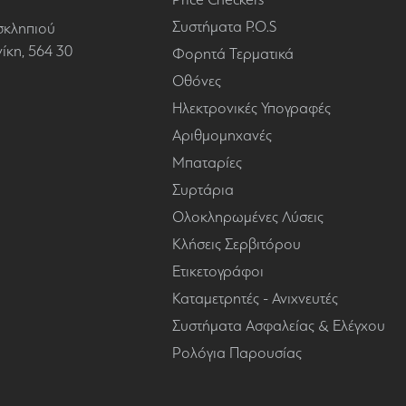
Συστήματα P.O.S
σκληπιού
κη, 564 30
Φορητά Τερματικά
Οθόνες
Ηλεκτρονικές Υπογραφές
Αριθμομηχανές
Μπαταρίες
Συρτάρια
Ολοκληρωμένες Λύσεις
Κλήσεις Σερβιτόρου
Ετικετογράφοι
Καταμετρητές - Ανιχνευτές
Συστήματα Ασφαλείας & Ελέγχου
Ρολόγια Παρουσίας