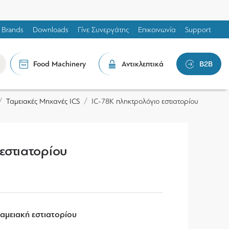
Brands
Downloads
Γίνε Συνεργάτης
Επικοινωνία
Support
Food Machinery
Αντικλεπτικά
B2B
Ταμειακές Μηχανές ICS
IC-78K πληκτρολόγιο εστιατορίου
εστιατορίου
ταμειακή εστιατορίου