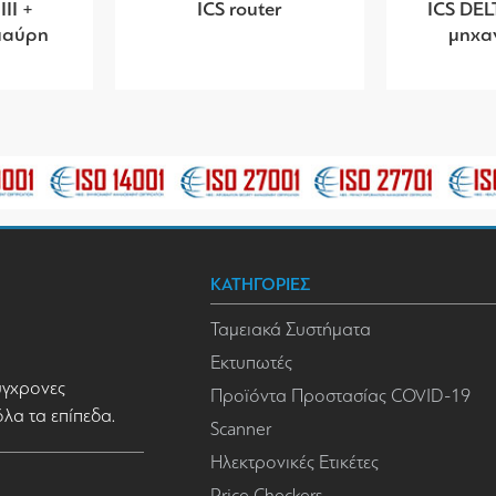
II +
ICS router
ICS DEL
 μαύρη
μηχα
ΚΑΤΗΓΟΡΙΕΣ
Ταμειακά Συστήματα
Εκτυπωτές
σύγχρονες
Προϊόντα Προστασίας COVID-19
όλα τα επίπεδα.
Scanner
Ηλεκτρονικές Ετικέτες
Price Checkers