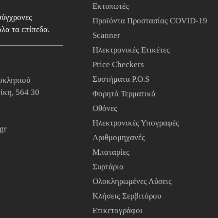
Εκτυπωτές
 σύγχρονες
Προϊόντα Προστασίας COVID-19
λα τα επίπεδα.
Scanner
Ηλεκτρονικές Ετικέτες
Price Checkers
Συστήματα P.O.S
σκληπιού
ίκη, 564 30
Φορητά Τερματικά
Οθόνες
Ηλεκτρονικές Υπογραφές
gr
Αριθμομηχανές
Μπαταρίες
Συρτάρια
Ολοκληρωμένες Λύσεις
Κλήσεις Σερβιτόρου
Ετικετογράφοι