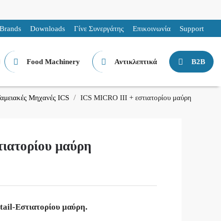
Brands
Downloads
Γίνε Συνεργάτης
Επικοινωνία
Support
Food Machinery
Αντικλεπτικά
B2B
αμειακές Μηχανές ICS
ICS MICRO III + εστιατορίου μαύρη
ιατορίου μαύρη
ail-Εστιατορίου μαύρη.