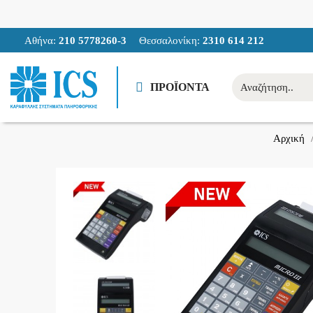
Αθήνα:
210 5778260-3
Θεσσαλονίκη:
2310 614 212
ΠΡΟΪΟΝΤΑ
Αρχική