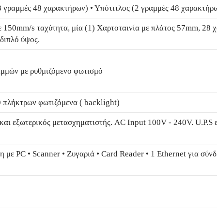
(8 γραμμές 48 χαρακτήρων) • Υπότιτλος (2 γραμμές 48 χαρακτήρ
 150mm/s ταχύτητα, μία (1) Χαρτοταινία με πλάτος 57mm, 28 χ
 διπλό ύψος.
αμμών με ρυθμιζόμενο φωτισμό
0 πλήκτρων φωτιζόμενα ( backlight)
και εξωτερικός μετασχηματιστής. AC Input 100V - 240V. U.P.S
η με PC • Scanner • Ζυγαριά • Card Reader • 1 Ethernet για σύν