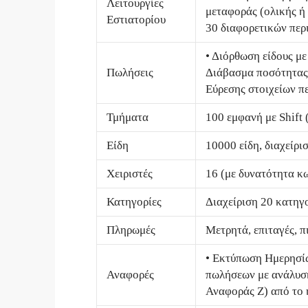
Λειτουργίες
μεταφοράς (ολικής ή
Εστιατορίου
30 διαφορετικών περ
• Διόρθωση είδους με
Πωλήσεις
Διάβασμα ποσότητας 
Εύρεσης στοιχείων π
Τμήματα
100 εμφανή με Shift
Είδη
10000 είδη, διαχείρ
Χειριστές
16 (με δυνατότητα κ
Κατηγορίες
Διαχείριση 20 κατηγ
Πληρωμές
Μετρητά, επιταγές, 
• Εκτύπωση Ημερησίω
Αναφορές
πωλήσεων με ανάλυση
Αναφοράς Ζ) από το 