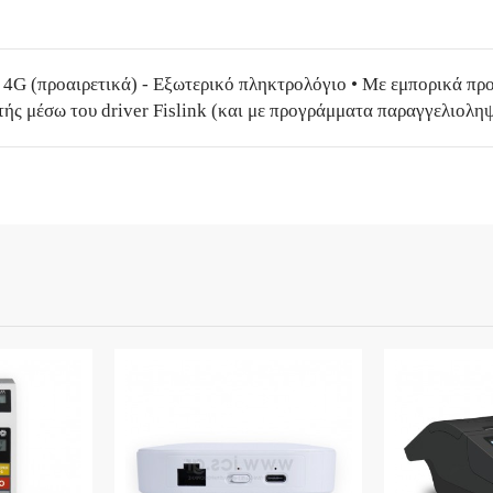
4G (προαιρετικά) - Εξωτερικό πληκτρολόγιο • Mε εμπορικά προ
ής μέσω του driver Fislink (και με προγράμματα παραγγελιοληψ