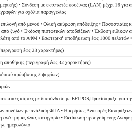
 μερικής) • Σύνδεση με εκτυπωτές κουζίνας (LAN) μέχρι 16 για 
ιγραφών για σχόλια παραγγελίας
 επιλογή από μενού • Ολική ακύρωση απόδειξης • Ποσοστιαίες κ
από ζυγό • Έκδοση πιστωτικών αποδείξεων • Έκδοση ειδικών α
ελάτη από το ΑΦΜ • Εσωτερική αποθήκευση έως 1000 πελατών 
 (περιγραφή έως 28 χαρακτήρες)
ιση αποθήκης (περιγραφή έως 32 χαρακτήρες)
ωδικού πρόσβασης 3 ψηφίων)
οριών
πιστωτικές κάρτες με διασύνδεση με EFTPOS,Προείσπραξη για τη
ν συνόλων με ανάλυση ΦΠΑ • Ημερήσιες Αναφορές Εισπράξεων,
 ανά τμήμα, Φπα, κατηγορία • Εκτύπωση προηγούμενης Αναφορά
ηλ. ημερολόγιο.