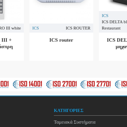
ICS
ICS DELTA bl
O III white
ICS
ICS ROUTER
Restaurant
III +
ICS router
ICS DEL
 άσπρη
μηχα
ΚΑΤΗΓΟΡΙΕΣ
Ταμειακά Συστήματα