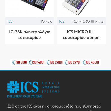
ICS
IC-78K
ICS
ICS MICRO III white
IC-78K πληκτρολόγιο
ICS MICRO III +
εστιατορίου
εστιατορίου άσπρη
Στόχος της ICS είναι η καινοτόμος ιδέα που εξυπηρετεί