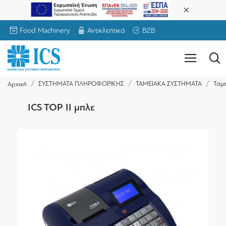
Food Machinery
Αντικλεπτικά
B2B
ΣΥΣΤΗΜΑΤΑ ΠΛΗΡΟΦΟΡΙΚΗΣ
ΤΑΜΕΙΑΚΑ ΣΥΣΤΗΜΑΤΑ
Ταμε
Αρχική
ICS TOP II μπλε