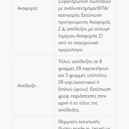
Συγκεντρωτική πωλήσεων
Αναφορές
με ανάλυση/τμήμα/ΦΠΑ/
κατηγορία, Εκτύπωση
προηγούμενης Αναφοράς
Ζ & απόδειξης με επιλογή
(ημέρας-Αναφοράς Ζ)
από το ηλεκτρονικό
ημερολόγιο.
Τίτλος απόδειξης σε 8
γραμμές 28 χαρακτήρων
και 3 γραμμές υπότιτλος
28 χαρ.(κανονικού ή
Απόδειξη
διπλού ύψους). Εκτύπωση
γραφ. παράστασης στην
αρχή ή το τέλος της
απόδειξης.
Θερμικός εκτυπωτής
(fujitsu made in Japan) με