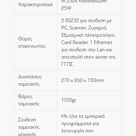
in 230V. Κατανάλωση
Χαρακτηριστικά
25W
2 RS232 για σύνδεση με
PC, Scanner, Ζυγαριά,
Εξωτερικό πληκτρολόγιο,
Θύρες
Card Reader. 1 Ethernet
επικοινωνίας
για σύνδεση στο Lan και
αποστολή στον server της
ΓΓΠΣ
Διαστάσεις
270 x 260 x 130mm
ταμειακής
Βάρος
1550gr
ταμειακής
Με όλα τα εμπορικά
Σύνδεση
προγράμματα για
ταμειακής
λειτουργία σαν
μηχανής