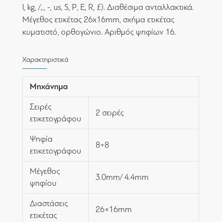
l, kg, /,., -, us, S, P, E, R, £). Διαθέσιμα ανταλλακτικά.
Μέγεθος ετικέτας 26x16mm, σχήμα ετικέτας
κυματιστό, ορθογώνιο. Αριθμός ψηφίων 16.
Χαρακτηριστικά
Μηχάνημα
Σειρές
2 σειρές
ετικετογράφου
Ψηφία
8+8
ετικετογράφου
Μέγεθος
3.0mm/ 4.4mm
ψηφίου
Διαστάσεις
26×16mm
ετικέτας