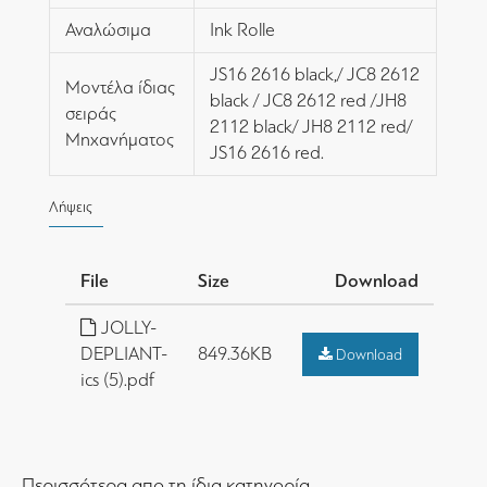
Αναλώσιμα
Ink Rolle
JS16 2616 black,/ JC8 2612
Μοντέλα ίδιας
black / JC8 2612 red /JH8
σειράς
2112 black/ JH8 2112 red/
Μηχανήματος
JS16 2616 red.
Λήψεις
File
Size
Download
JOLLY-
DEPLIANT-
849.36KB
Download
ics (5).pdf
Περισσότερα απο τη ίδια κατηγορία