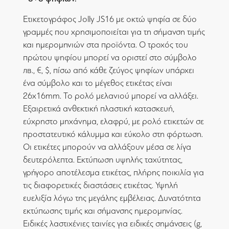
Ετικετογράφος Jolly JS16 με οκτώ ψηφία σε δύο
γραμμές που χρησιμοποιείται για τη σήμανση τιμής
και ημερομηνιών στα προϊόντα. Ο τροχός του
πρώτου ψηφίου μπορεί να οριστεί στο σύμβολο
лв., €, $, πίσω από κάθε ζεύγος ψηφίων υπάρχει
ένα σύμβολο και το μέγεθος ετικέτας είναι
26x16mm. Το ρολό μελανιού μπορεί να αλλάξει.
Εξαιρετικά ανθεκτική πλαστική κατασκευή,
εύχρηστο μηχάνημα, ελαφρύ, με ρολό ετικετών σε
προστατευτικό κάλυμμα και εύκολο στη φόρτωση.
Οι ετικέτες μπορούν να αλλάξουν μέσα σε λίγα
δευτερόλεπτα. Εκτύπωση υψηλής ταχύτητας,
γρήγορο αποτέλεσμα ετικέτας, πλήρης ποικιλία για
τις διαφορετικές διαστάσεις ετικέτας. Υψηλή
ευελιξία λόγω της μεγάλης εμβέλειας. Δυνατότητα
εκτύπωσης τιμής και σήμανσης ημερομηνίας.
Ειδικές λαστιχένιες ταινίες για ειδικές σημάνσεις (g,