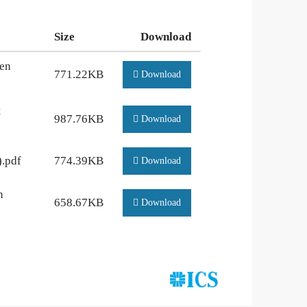
Size
Download
een
771.22KB
Download
t
987.76KB
Download
).pdf
774.39KB
Download
n
658.67KB
Download