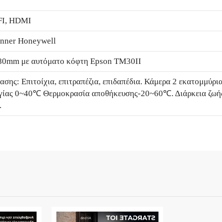
FI, HDMI
anner Honeywell
 80mm με αυτόματο κόφτη Epson TM30II
σης: Επιτοίχια, επιτραπέζια, επιδαπέδια. Κάμερα 2 εκατομμύρ
γίας 0~40℃ Θερμοκρασία αποθήκευσης-20~60℃. Διάρκεια ζωή
.