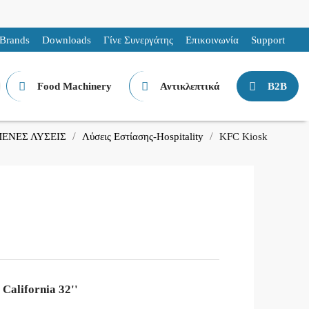
Brands
Downloads
Γίνε Συνεργάτης
Επικοινωνία
Support
Food Machinery
Αντικλεπτικά
B2B
ΕΝΕΣ ΛΥΣΕΙΣ
Λύσεις Εστίασης-Hospitality
KFC Kiosk
California 32''