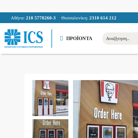
Αθήνα:
210 5778260-3
Θεσσαλονίκη:
2310 614 212
ΠΡΟΪΟΝΤΑ