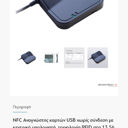
Περιγραφή
NFC Αναγνώστης καρτών USB χωρίς σύνδεση με
κεντρικό υπολογιστή, τεχνολογία RFID στα 13.56