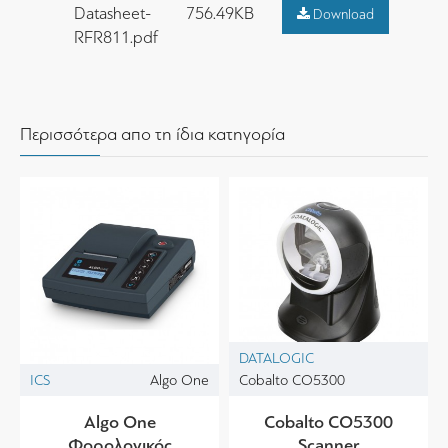
Datasheet-
756.49KB
Download
RFR811.pdf
Περισσότερα απο τη ίδια κατηγορία
DATALOGIC
ICS
Algo One
Cobalto CO5300
Algo One
Cobalto CO5300
Φορολογικός
Scanner