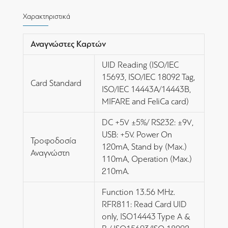
Χαρακτηριστικά
Αναγνώστες Καρτών
UID Reading (ISO/IEC
15693, ISO/IEC 18092 Tag,
Card Standard
ISO/IEC 14443A/14443B,
MIFARE and FeliCa card)
DC +5V ±5%/ RS232: ±9V,
USB: +5V. Power On
Τροφοδοσία
120mA, Stand by (Max.)
Αναγνώστη
110mA, Operation (Max.)
210mA.
Function 13.56 MHz.
RFR811: Read Card UID
only, ISO14443 Type A &