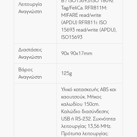
B / ISO15693/ISO 18092
Λειτουργία
Tag/FeliCa. RFR811M:
Αναγνώστη
MIFARE read/write
(APDU) RFR811i: ISO
15693 read/write (APDU),
ISO15693
Διαστάσεις
90x 90x17mm
Αναγνώστη
Βάρος
125g
Αναγνώστη
Υλικό κατασκευής ABS και
καουτσούκ. Μήκος
καλωδίου 150cm.
Καλώδιο διασύνδεσης
USB ή RS-232. Συχνότητα
λειτουργίας 13,56 MHz.
Πρότυπα λειτουργίας: