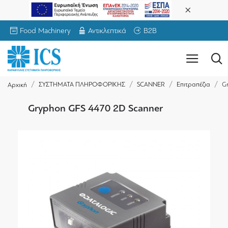
Food Machinery
Αντικλεπτικά
B2B
ΣΥΣΤΗΜΑΤΑ ΠΛΗΡΟΦΟΡΙΚΗΣ
SCANNER
Επιτραπέζια
G
Αρχική
Gryphon GFS 4470 2D Scanner