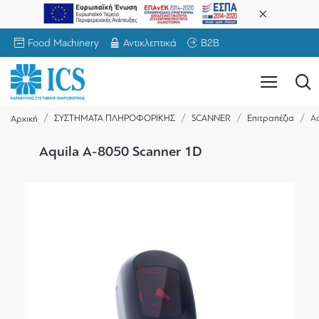
Food Machinery
Αντικλεπτικά
B2B
ΣΥΣΤΗΜΑΤΑ ΠΛΗΡΟΦΟΡΙΚΗΣ
SCANNER
Επιτραπέζια
Aq
Αρχική
Aquila A-8050 Scanner 1D