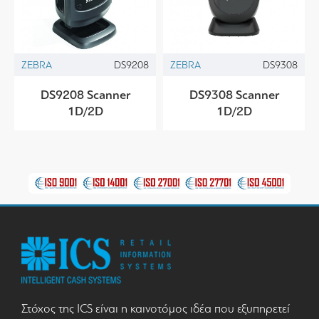
ZEBRA
DS9208
ZEBRA
DS9308
DS9208 Scanner
DS9308 Scanner
1D/2D
1D/2D
Στόχος της ICS είναι η καινοτόμος ιδέα που εξυπηρετεί