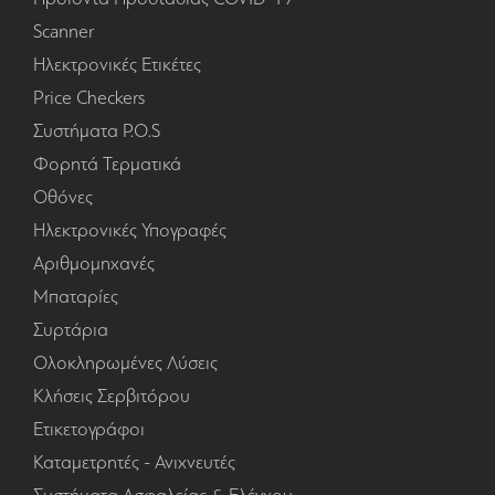
Scanner
Ηλεκτρονικές Ετικέτες
Price Checkers
Συστήματα P.O.S
Φορητά Τερματικά
Οθόνες
Ηλεκτρονικές Υπογραφές
Αριθμομηχανές
Μπαταρίες
Συρτάρια
Ολοκληρωμένες Λύσεις
Κλήσεις Σερβιτόρου
Ετικετογράφοι
Καταμετρητές - Ανιχνευτές