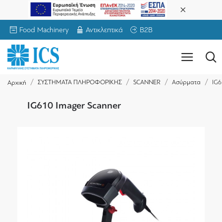
Food Machinery
Αντικλεπτικά
B2B
ΣΥΣΤΗΜΑΤΑ ΠΛΗΡΟΦΟΡΙΚΗΣ
SCANNER
Ασύρματα
IG6
Αρχική
IG610 Imager Scanner