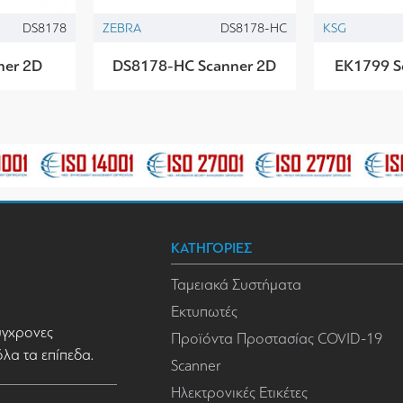
DS8178
ZEBRA
DS8178-HC
KSG
ner 2D
DS8178-HC Scanner 2D
EK1799 S
ΚΑΤΗΓΟΡΙΕΣ
Ταμειακά Συστήματα
Εκτυπωτές
σύγχρονες
Προϊόντα Προστασίας COVID-19
όλα τα επίπεδα.
Scanner
Ηλεκτρονικές Ετικέτες