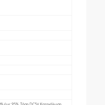
20% έως 95%. Τάση DC5V. Κατανάλωση