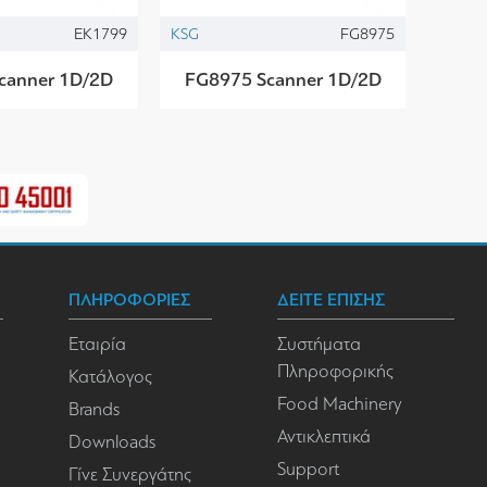
EK1799
KSG
FG8975
canner 1D/2D
FG8975 Scanner 1D/2D
ΠΛΗΡΟΦΟΡΙΕΣ
ΔΕΙΤΕ ΕΠΙΣΗΣ
Εταιρία
Συστήματα
Πληροφορικής
Κατάλογος
Food Machinery
Brands
Αντικλεπτικά
Downloads
Support
Γίνε Συνεργάτης