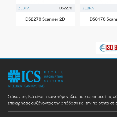
ZEBRA
DS2278
ZEBRA
DS2278 Scanner 2D
DS8178 Scan
Στόχος της ICS είναι η καινοτόμος ιδέα που εξυπηρετεί τις 
επιχειρήσεις αυξάνοντας την απόδοση και την ποιότητα σε 