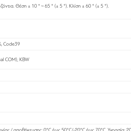
όντια. Θέση ± 10 ° ~ 65 ° (± 5 °). Κλίση ± 60 ° (± 5 °).
, Code39
tual COM), KBW
γίας / αποθήκευσης: 0°C έως 50°C/-20°C έως 70°C. Υγρασία: 