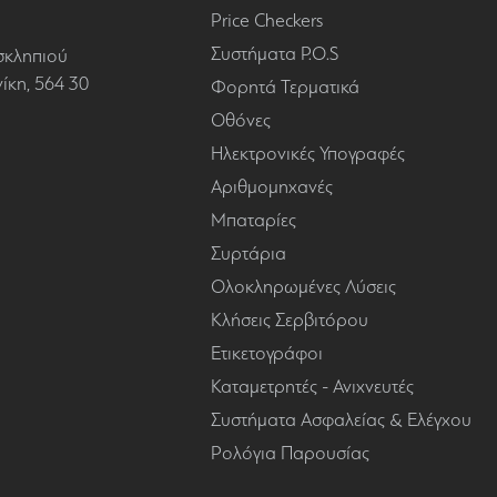
Price Checkers
Συστήματα P.O.S
σκληπιού
κη, 564 30
Φορητά Τερματικά
Οθόνες
Ηλεκτρονικές Υπογραφές
Αριθμομηχανές
Μπαταρίες
Συρτάρια
Ολοκληρωμένες Λύσεις
Κλήσεις Σερβιτόρου
Ετικετογράφοι
Καταμετρητές - Ανιχνευτές
Συστήματα Ασφαλείας & Ελέγχου
Ρολόγια Παρουσίας