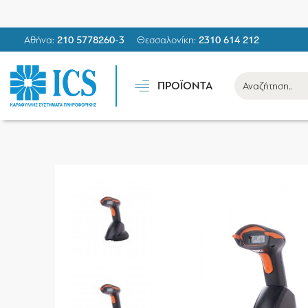
Αθήνα:
210 5778260-3
Θεσσαλονίκη:
2310 614 212
ΠΡΟΪΟΝΤΑ