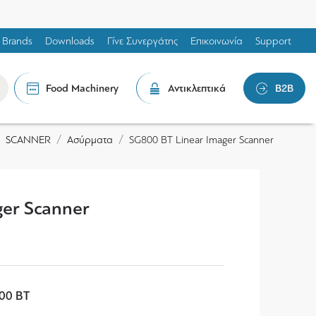
Brands
Downloads
Γίνε Συνεργάτης
Επικοινωνία
Support
Food Machinery
Αντικλεπτικά
B2B
SCANNER
Ασύρματα
SG800 BT Linear Imager Scanner
ger Scanner
800 BT