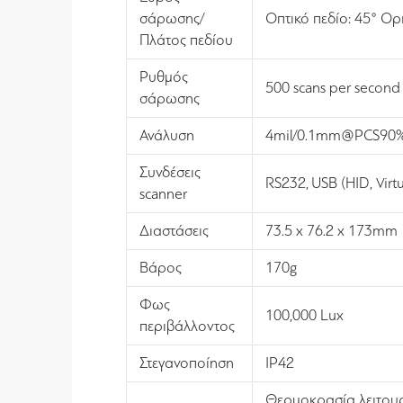
σάρωσης/
Οπτικό πεδίο: 45° Οριζ
Πλάτος πεδίου
Ρυθμός
500 scans per second
σάρωσης
Ανάλυση
4mil/0.1mm@PCS90%
Συνδέσεις
RS232, USB (HID, Vir
scanner
Διαστάσεις
73.5 x 76.2 x 173mm
Βάρος
170g
Φως
100,000 Lux
περιβάλλοντος
Στεγανοποίηση
IP42
Θερμοκρασία λειτουρ