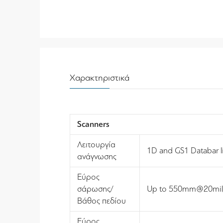
Χαρακτηριστικά
Scanners
Λειτουργία
1D and GS1 Databar l
ανάγνωσης
Εύρος
σάρωσης/
Up to 550mm@20mil
Βάθος πεδίου
Εύρος