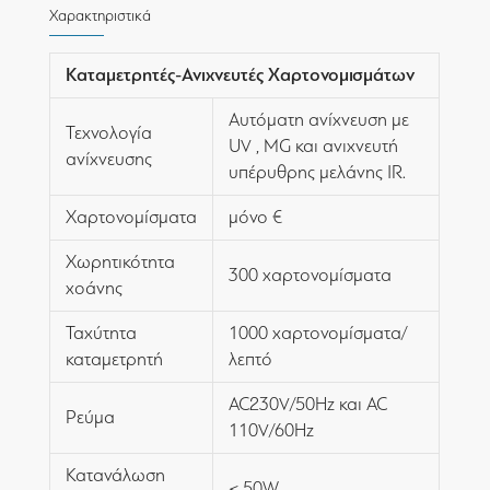
Χαρακτηριστικά
Καταμετρητές-Ανιχνευτές Χαρτονομισμάτων
Αυτόματη ανίχνευση με
Τεχνολογία
UV , MG και ανιχνευτή
ανίχνευσης
υπέρυθρης μελάνης IR.
Χαρτονομίσματα
μόνο €
Χωρητικότητα
300 χαρτονομίσματα
χοάνης
Ταχύτητα
1000 χαρτονομίσματα/
καταμετρητή
λεπτό
AC230V/50Hz και AC
Ρεύμα
110V/60Hz
Κατανάλωση
≤ 50W