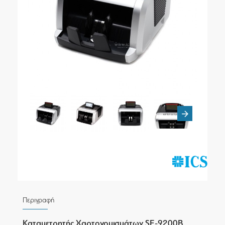
Περιγραφή
Καταμετρητής Χαρτονομισμάτων SE-9200B