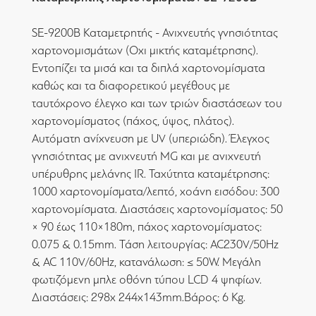
SE-9200B Καταμετρητής - Ανιχνευτής γνησιότητας
χαρτονομισμάτων (Οχι μικτής καταμέτρησης).
Εντοπίζει τα μισά και τα διπλά χαρτονομίσματα
καθώς και τα διαφορετικού μεγέθους με
ταυτόχρονο έλεγχο και των τριών διαστάσεων του
χαρτονομίσματος (πάχος, ύψος, πλάτος).
Αυτόματη ανίχνευση με UV (υπεριώδη). Έλεγχος
γνησιότητας με ανιχνευτή MG και με ανιχνευτή
υπέρυθρης μελάνης IR. Ταχύτητα καταμέτρησης:
1000 χαρτονομίσματα/λεπτό, χοάνη εισόδου: 300
χαρτονομίσματα. Διαστάσεις χαρτονομίσματος: 50
× 90 έως 110×180m, πάχος χαρτονομίσματος:
0.075 & 0.15mm. Τάση λειτουργίας: AC230V/50Hz
& AC 110V/60Hz, κατανάλωση: ≤ 50W. Μεγάλη
φωτιζόμενη μπλε οθόνη τύπου LCD 4 ψηφίων.
Διαστάσεις: 298x 244x143mm.Βάρος: 6 Kg.