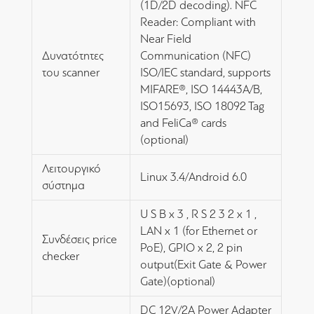
(1D/2D decoding). NFC
Reader: Compliant with
Near Field
Δυνατότητες
Communication (NFC)
του scanner
ISO/IEC standard, supports
MIFARE®, ISO 14443A/B,
ISO15693, ISO 18092 Tag
and FeliCa® cards
(optional)
Λειτουργικό
Linux 3.4/Android 6.0
σύστημα
U S B x 3 , R S 2 3 2 x 1 ,
LAN x 1 (for Ethernet or
Συνδέσεις price
PoE), GPIO x 2, 2 pin
checker
output(Exit Gate & Power
Gate)(optional)
DC 12V/2A Power Adapter