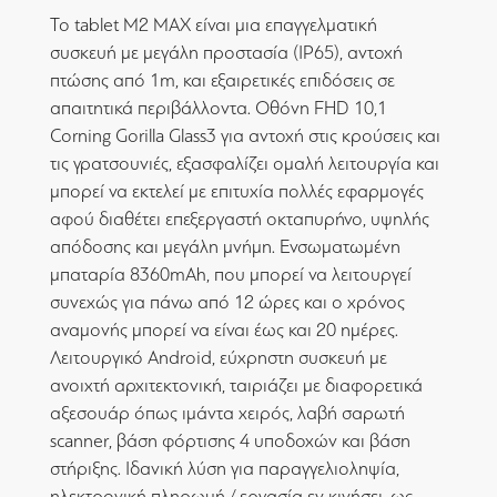
Το tablet M2 MAX είναι μια επαγγελματική
συσκευή με μεγάλη προστασία (IP65), αντοχή
πτώσης από 1m, και εξαιρετικές επιδόσεις σε
απαιτητικά περιβάλλοντα. Οθόνη FHD 10,1
Corning Gorilla Glass3 για αντοχή στις κρούσεις και
τις γρατσουνιές, εξασφαλίζει ομαλή λειτουργία και
μπορεί να εκτελεί με επιτυχία πολλές εφαρμογές
αφού διαθέτει επεξεργαστή οκταπυρήνο, υψηλής
απόδοσης και μεγάλη μνήμη. Ενσωματωμένη
μπαταρία 8360mAh, που μπορεί να λειτουργεί
συνεχώς για πάνω από 12 ώρες και ο χρόνος
αναμονής μπορεί να είναι έως και 20 ημέρες.
Λειτουργικό Android, εύχρηστη συσκευή με
ανοιχτή αρχιτεκτονική, ταιριάζει με διαφορετικά
αξεσουάρ όπως ιμάντα χειρός, λαβή σαρωτή
scanner, βάση φόρτισης 4 υποδοχών και βάση
στήριξης. Ιδανική λύση για παραγγελιοληψία,
ηλεκτρονική πληρωμή / εργασία εν κινήσει, ως