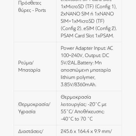
Πρόσθετες
1xMicroSD (TF) (Config 1),
θύρες - Ports
2xNANO SIM ή 1xNANO
SIM+1xMicroSD (TF)
(Config 2). eSIM (Config 2).
PSAM Card Slot 1xPSAM.
Power Adapter Input: AC
100~240V, Output: DC
Ρεύμα/
5V/2AL.Battery: Μη
Μπαταρία
αποσπώμενη μπαταρία
lithium polymer,
3.85V/8360mAh.
Θερμοκρασία
Θερμοκρασία/
λειτουργίας: -20˚C με
Υγρασία
55˚C/ Αποθήκευσης:
-40˚C to 70 ˚C
Διαστάσεις/
245.6 x 164.4 x 9.9 mm/