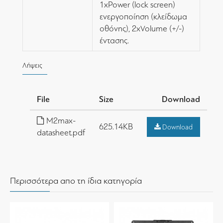
1xPower (lock screen)
ενεργοποίηση (κλείδωμα
οθόνης), 2xVolume (+/-)
έντασης.
Λήψεις
File
Size
Download
M2max-
625.14KB
Download
datasheet.pdf
Περισσότερα απο τη ίδια κατηγορία