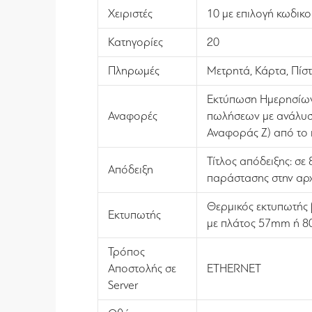
Χειριστές
10 με επιλογή κωδικ
Κατηγορίες
20
Πληρωμές
Μετρητά, Κάρτα, Πίσ
Εκτύπωση Ημερησίων 
Αναφορές
πωλήσεων με ανάλυσ
Αναφοράς Ζ) από το 
Τίτλος απόδειξης: σε
Απόδειξη
παράστασης στην αρχή
Θερμικός εκτυπωτής 
Εκτυπωτής
με πλάτος 57mm ή 8
Τρόπος
Αποστολής σε
ETHERNET
Server