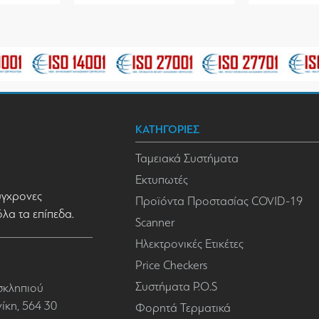
ΚΑΤΗΓΟΡΙΕΣ
Ταμειακά Συστήματα
Εκτυπωτές
σύγχρονες
Προϊόντα Προστασίας COVID-19
όλα τα επίπεδα.
Scanner
Ηλεκτρονικές Ετικέτες
Price Checkers
Συστήματα P.O.S
σκληπιού
κη, 564 30
Φορητά Τερματικά