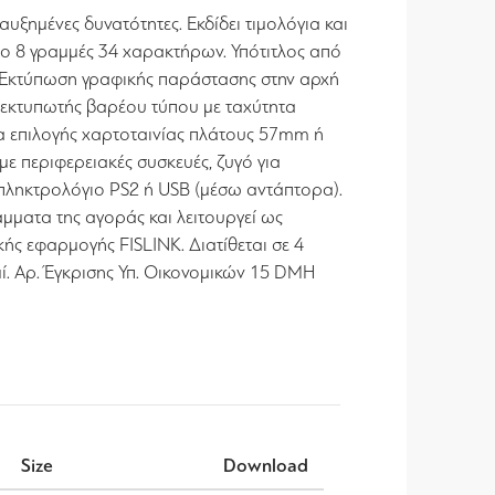
ξημένες δυνατότητες. Εκδίδει τιμολόγια και
απο 8 γραμμές 34 χαρακτήρων. Υπότιτλος από
. Εκτύπωση γραφικής παράστασης στην αρχή
ς εκτυπωτής βαρέου τύπου με ταχύτητα
α επιλογής χαρτοταινίας πλάτους 57mm ή
ε περιφερειακές συσκευές, ζυγό για
 πληκτρολόγιο PS2 ή USB (μέσω αντάπτορα).
μματα της αγοράς και λειτουργεί ως
ής εφαρμογής FISLINK. Διατίθεται σε 4
ί. Αρ. Έγκρισης Υπ. Οικονομικών 15 DMH
Size
Download