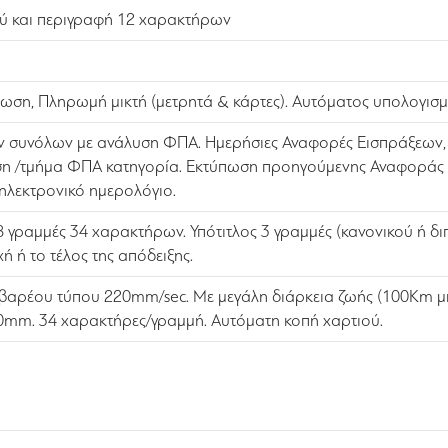
ού και περιγραφή 12 χαρακτήρων
τωση, Πληρωμή μικτή (μετρητά & κάρτες). Αυτόματος υπολογισμ
συνόλων με ανάλυση ΦΠΑ. Ημερήσιες Αναφορές Εισπράξεων, Χ
η /τμήμα ΦΠΑ κατηγορία. Εκτύπωση προηγούμενης Αναφοράς Ζ 
ηλεκτρονικό ημερολόγιο.
 8 γραμμές 34 χαρακτήρων. Υπότιτλος 3 γραμμές (κανονικού ή 
 ή το τέλος της απόδειξης.
βαρέου τύπου 220mm/sec. Με μεγάλη διάρκεια ζωής (100Km μή
0mm. 34 χαρακτήρες/γραμμή. Αυτόματη κοπή χαρτιού.