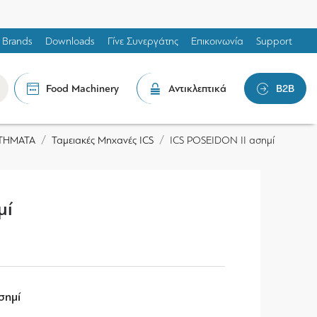
Brands
Downloads
Γίνε Συνεργάτης
Επικοινωνία
Support
Food Machinery
Αντικλεπτικά
B2B
ΣΤΗΜΑΤΑ
Ταμειακές Μηχανές ICS
ICS POSEIDON II ασημί
μί
σημί