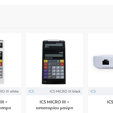
RO III white
ICS
ICS MICRO III black
ICS
II +
ICS MICRO III +
ICS
 άσπρη
εστιατορίου μαύρη