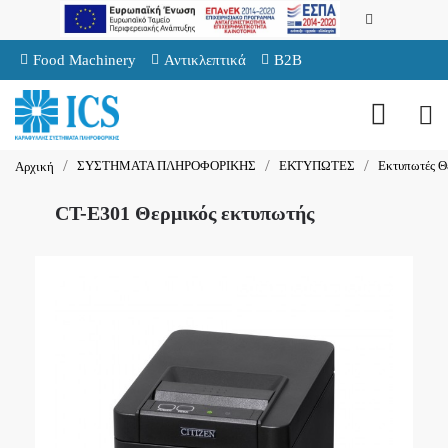
Food Machinery
Αντικλεπτικά
B2B
ΣΥΣΤΗΜΑΤΑ ΠΛΗΡΟΦΟΡΙΚΗΣ
ΕΚΤΥΠΩΤΕΣ
Εκτυπωτές Θ
Αρχική
CT-E301 Θερμικός εκτυπωτής