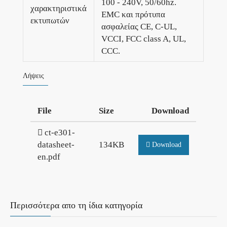
100 - 240V, 50/60hz.
χαρακτηριστικά
EMC και πρότυπα
εκτυπωτών
ασφαλείας CE, C-UL,
VCCI, FCC class A, UL,
CCC.
Λήψεις
File
Size
Download
ct-e301-
datasheet-
134KB
Download
en.pdf
Περισσότερα απο τη ίδια κατηγορία