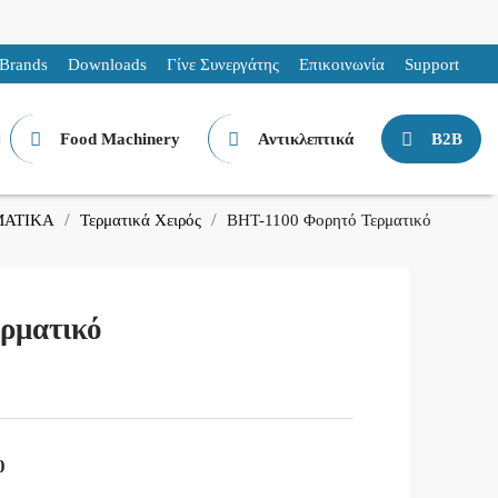
Brands
Downloads
Γίνε Συνεργάτης
Επικοινωνία
Support
Food Machinery
Αντικλεπτικά
B2B
ΜΑΤΙΚΑ
Τερματικά Χειρός
BHT-1100 Φορητό Τερματικό
ρματικό
0