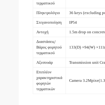
τερματικού
Πληκτρολόγιο
36 keys (excluding po
Στεγανοποίηση
IP54
Αντοχή
1.5m drop on concrete
Διαστάσεις/
Βάρος φορητού
133(D) ×94(W) ×111
τερματικού
Αξεσουάρ
Transmission unit Cr
Επιπλέον
χαρακτηριστικά
Camera 3.2Mpixe(1.3
φορητών
τερματικών