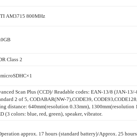
/ TI AM3715 800MHz
.0GB
DR Class 2
/ microSDHC×1
dvanced Scan Plus (CCD)/ Readable codes: EAN-13/8 (JAN-1
, Standard 2 of 5, CODABAR(NW-7),CODE39, CODE93,CODE128
ing distance: 640mm(resolution 0.33mm), 1300mm(resolution
 (3 colors: blue, red, green), speaker, vibrator.
Operation approx. 17 hours (standard battery)/Approx. 25 hours 