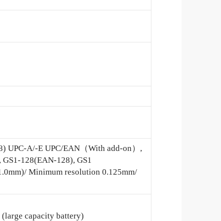
3/-8) UPC-A/-E UPC/EAN（With add-on）,
, GS1-128(EAN-128), GS1
 1.0mm)/ Minimum resolution 0.125mm/
(large capacity battery)