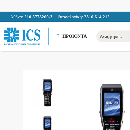
Αθήνα:
210 5778260-3
Θεσσαλονίκη:
2310 614 212
ΠΡΟΪΟΝΤΑ