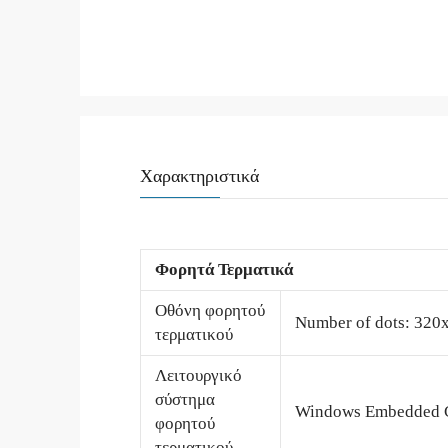
Χαρακτηριστικά
Φορητά Τερματικά
Οθόνη φορητού
Number of dots: 320x
τερματικού
Λειτουργικό
σύστημα
Windows Embedded 
φορητού
τερματικού