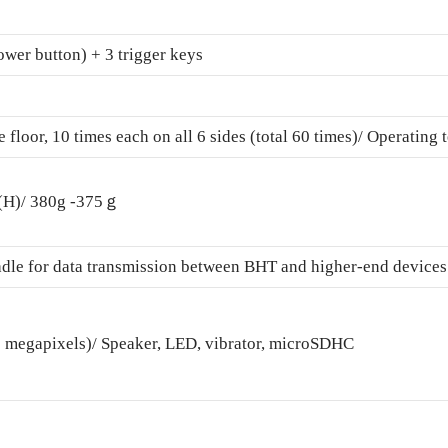
wer button) + 3 trigger keys
 floor, 10 times each on all 6 sides (total 60 times)/ Operati
(H)/ 380g -375ｇ
adle for data transmission between BHT and higher-end devices
 megapixels)/ Speaker, LED, vibrator, microSDHC