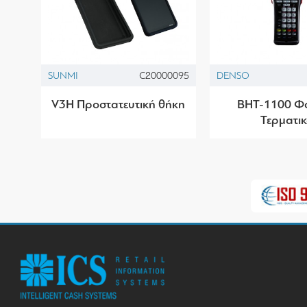
SUNMI
C20000095
DENSO
V3H Προστατευτική θήκη
BHT-1100 Φ
Τερματι