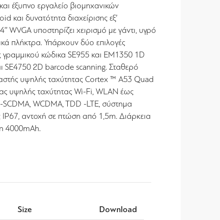
και έξυπνο εργαλείο βιομηχανικών
id και δυνατότητα διαχείρισης εξ’
’ WVGA υποστηρίζει χειρισμό με γάντι, υγρό
ικά πλήκτρα. Υπάρχουν δύο επιλογές
 γραμμικού κώδικα SE955 και EM1350 1D
αι SE4750 2D barcode scanning. Σταθερό
ργαστής υψηλής ταχύτητας Cortex ™ A53 Quad
τας υψηλής ταχύτητας Wi-Fi, WLAN έως
D-SCDMA, WCDMA, TDD -LTE, σύστημα
IP67, αντοχή σε πτώση από 1,5m. Διάρκεια
on 4000mAh.
Size
Download