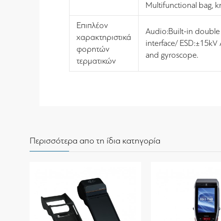
Multifunctional bag, k
Επιπλέον
Audio:Built-in double
χαρακτηριστικά
interface/ ESD:±15kV A
φορητών
and gyroscope.
τερματικών
Περισσότερα απο τη ίδια κατηγορία