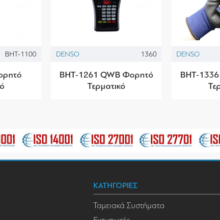
BHT-1100
DENSO
1360
DENSO
ορητό
BHT-1261 QWB Φορητό
BHT-1336
κό
Τερματικό
Τε
ΚΑΤΗΓΟΡΙΕΣ
Ταμειακά Συστήματα