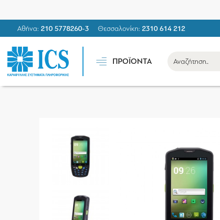
Αθήνα:
210 5778260-3
Θεσσαλονίκη:
2310 614 212
ΠΡΟΪΟΝΤΑ