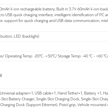
Ah li-ion rechargeable battery; Built in 3.7V 60mAh li-ion backu
cro USB quick charging interface, intelligent identification of PC 
face: support for quick charging and USB data communication, intel
l button, LED (backlight)
te/ Operating Temp: -20℃ -+50℃/ Storage Temp: -40 ℃ - +60 ℃
g
 Universal adapter×1, USB cable×1, Hand Tether×1, Battery ×1, Ha
4-Slot Battery Charger, Single-Slot Charging Dock, Single-Slot Cha
Charging Dock (Support Ethernet), Pistol grip, Vehicle mounted c