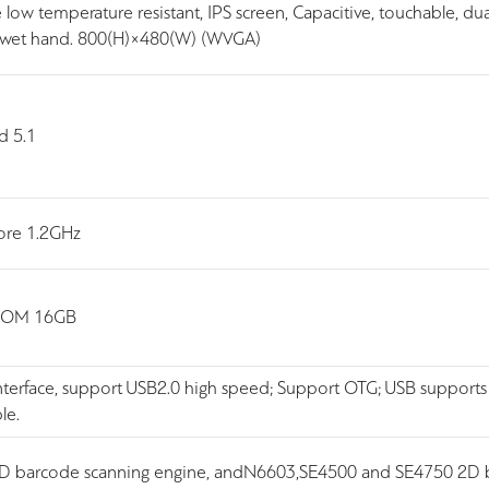
ade low temperature resistant, IPS screen, Capacitive, touchable, 
t wet hand. 800(H)×480(W) (WVGA)
d 5.1
ore 1.2GHz
ROM 16GB
interface, support USB2.0 high speed; Support OTG; USB supports 
le.
 barcode scanning engine, andN6603,SE4500 and SE4750 2D b