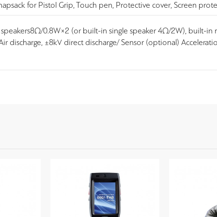
napsack for Pistol Grip, Touch pen, Protective cover, Screen prot
 speakers8Ω/0.8W×2 (or built-in single speaker 4Ω/2W), built-i
ir discharge, ±8kV direct discharge/ Sensor (optional) Acceleratio