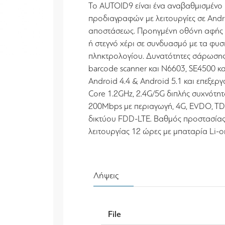
Το AUTOID9 είναι ένα αναβαθμισμένο 
προδιαγραφών με λειτουργίες σε Andro
αποστάσεως. Προηγμένη οθόνη αφής 4’
ή στεγνό χέρι σε συνδυασμό με τα φυσ
πληκτρολογίου. Δυνατότητες σάρωσης
barcode scanner και N6603, SE4500 κ
Android 4.4 & Android 5.1 και επεξε
Core 1.2GHz, 2.4G/5G διπλής συχνότη
200Mbps με περιαγωγή, 4G, EVDO, T
δικτύου FDD-LTE. Βαθμός προστασίας 
λειτουργίας 12 ώρες με μπαταρία Li-
Λήψεις
File