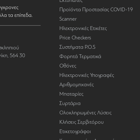
Εκτυπωτές
σύγχρονες
Προϊόντα Προστασίας COVID-19
όλα τα επίπεδα.
Scanner
Ηλεκτρονικές Ετικέτες
Price Checkers
Συστήματα P.O.S
σκληπιού
κη, 564 30
Φορητά Τερματικά
Οθόνες
Ηλεκτρονικές Υπογραφές
Αριθμομηχανές
Μπαταρίες
Συρτάρια
Ολοκληρωμένες Λύσεις
Κλήσεις Σερβιτόρου
Ετικετογράφοι