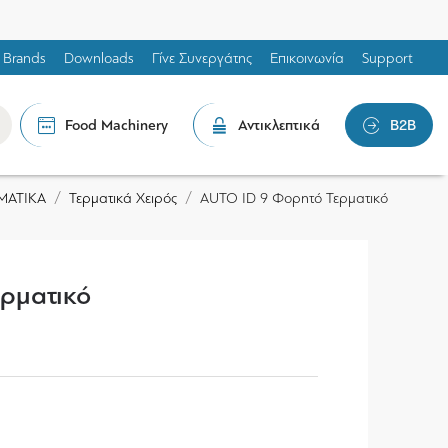
Brands
Downloads
Γίνε Συνεργάτης
Επικοινωνία
Support
Food Machinery
Αντικλεπτικά
B2B
ΜΑΤΙΚΑ
Τερματικά Χειρός
AUTO ID 9 Φορητό Τερματικό
ρματικό