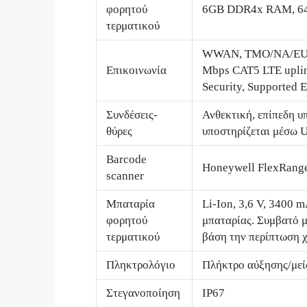
φορητού
6GB DDR4x RAM, 64
τερματικού
WWAN, TMO/NA/EU), 
Επικοινωνία
Mbps CAT5 LTE upli
Security, Supported 
Συνδέσεις-
Ανθεκτική, επίπεδη υ
θύρες
υποστηρίζεται μέσω 
Barcode
Honeywell FlexRange
scanner
Μπαταρία
Li-Ion, 3,6 V, 3400 
φορητού
μπαταρίας. Συμβατό μ
τερματικού
βάση την περίπτωση χ
Πληκτρολόγιο
Πλήκτρο αύξησης/μείω
Στεγανοποίηση
IP67