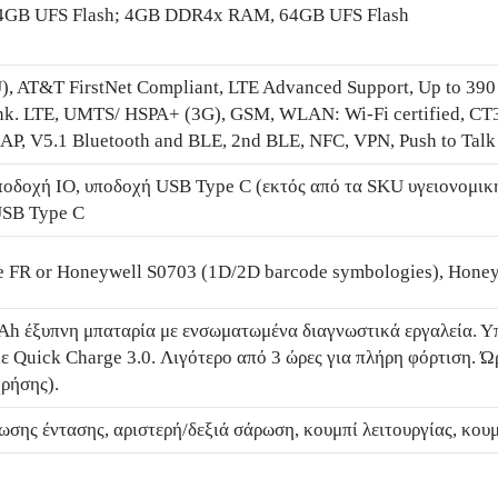
GB UFS Flash; 4GB DDR4x RAM, 64GB UFS Flash
AT&T FirstNet Compliant, LTE Advanced Support, Up to 390
nk. LTE, UMTS/ HSPA+ (3G), GSM, WLAN: Wi-Fi certified, 
EAP, V5.1 Bluetooth and BLE, 2nd BLE, NFC, VPN, Push to Talk
ποδοχή IO, υποδοχή USB Type C (εκτός από τα SKU υγειονομικ
USB Type C
 FR or Honeywell S0703 (1D/2D barcode symbologies), Honey
mAh έξυπνη μπαταρία με ενσωματωμένα διαγνωστικά εργαλεία. Υ
ε Quick Charge 3.0. Λιγότερο από 3 ώρες για πλήρη φόρτιση. Ώρ
ρήσης).
σης έντασης, αριστερή/δεξιά σάρωση, κουμπί λειτουργίας, κουμ