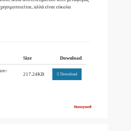
ρησιμοποιείται, αλλά είναι εύκολα
Size
Download
are-
217.24KB
Download