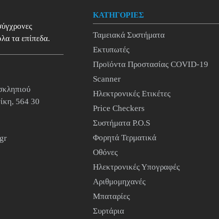
ΚΑΤΗΓΟΡΙΕΣ
 σύγχρονες
Ταμειακά Συστήματα
λα τα επίπεδα.
Εκτυπωτές
Προϊόντα Προστασίας COVID-19
Scanner
σκληπιού
Ηλεκτρονικές Ετικέτες
ίκη, 564 30
Price Checkers
Συστήματα P.O.S
Φορητά Τερματικά
gr
Οθόνες
Ηλεκτρονικές Υπογραφές
Αριθμομηχανές
Μπαταρίες
Συρτάρια