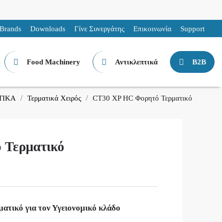
Brands
Downloads
Γίνε Συνεργάτης
Επικοινωνία
Support
Food Machinery
Αντικλεπτικά
B2B
ΤΙΚΑ
Τερματικά Χειρός
CT30 XP HC Φορητό Τερματικό
 Τερματικό
τικό για τον Υγειονομικό κλάδο