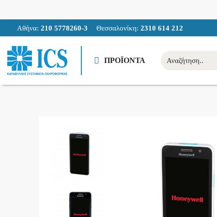
Αθήνα:
210 5778260-3
Θεσσαλονίκη:
2310 614 212
ΠΡΟΪΟΝΤΑ