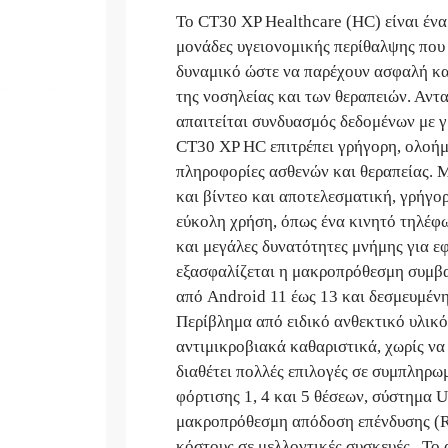
Το CT30 XP Healthcare (HC) είναι ένα 
μονάδες υγειονομικής περίθαλψης που 
δυναμικό ώστε να παρέχουν ασφαλή κα
της νοσηλείας και των θεραπειών. Αντ
απαιτείται συνδυασμός δεδομένων με γ
CT30 XP HC επιτρέπει γρήγορη, ολοή
πληροφορίες ασθενών και θεραπείας. Μ
και βίντεο και αποτελεσματική, γρήγο
εύκολη χρήση, όπως ένα κινητό τηλέφ
και μεγάλες δυνατότητες μνήμης για 
εξασφαλίζεται η μακροπρόθεσμη συμβα
από Android 11 έως 13 και δεσμευμένη
Περίβλημα από ειδικό ανθεκτικό υλικό
αντιμικροβιακά καθαριστικά, χωρίς να
διαθέτει πολλές επιλογές σε συμπληρω
φόρτισης 1, 4 και 5 θέσεων, σύστημα U
μακροπρόθεσμη απόδοση επένδυσης (R
κόστους σε μελλοντικές συσκευές . Το