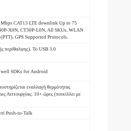
 Mbps CAT13 LTE downlink Up to 75
CT30P-X0N, CT30P-L0N, All SKUs, WLAN
 (PTT), GPS Supported Protocols.
ής περίθαλψης). Το USB 3.0
well SDKs for Android
ποστηρίζεται εναλλαγή θερμότητας
ες Λειτουργίας: 10+ ώρες (ποικίλλει με
πί Push-to-Talk