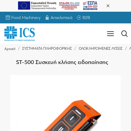
Food Machinery
Αντικλεπτικά
B2B
ΣΥΣΤΗΜΑΤΑ ΠΛΗΡΟΦΟΡΙΚΗΣ
ΟΛΟΚΛΗΡΩΜΕΝΕΣ ΛΥΣΕΙΣ
Λ
Αρχική
ST-500 Συσκευή κλήσης ειδοποίησης