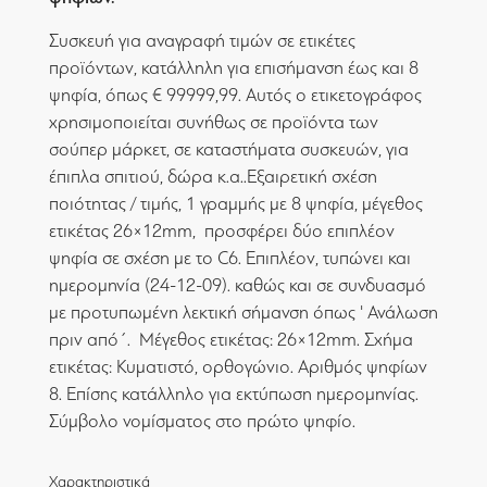
Συσκευή για αναγραφή τιμών σε ετικέτες
προϊόντων, κατάλληλη για επισήμανση έως και 8
ψηφία, όπως € 99999,99. Αυτός ο ετικετογράφος
χρησιμοποιείται συνήθως σε προϊόντα των
σούπερ μάρκετ, σε καταστήματα συσκευών, για
έπιπλα σπιτιού, δώρα κ.α..Εξαιρετική σχέση
ποιότητας / τιμής, 1 γραμμής με 8 ψηφία, μέγεθος
ετικέτας 26×12mm, προσφέρει δύο επιπλέον
ψηφία σε σχέση με το C6. Επιπλέον, τυπώνει και
ημερομηνία (24-12-09). καθώς και σε συνδυασμό
με προτυπωμένη λεκτική σήμανση όπως ' Ανάλωση
πριν από΄. Μέγεθος ετικέτας: 26×12mm. Σχήμα
ετικέτας: Κυματιστό, ορθογώνιο. Αριθμός ψηφίων
8. Επίσης κατάλληλο για εκτύπωση ημερομηνίας.
Σύμβολο νομίσματος στο πρώτο ψηφίο.
Χαρακτηριστικά