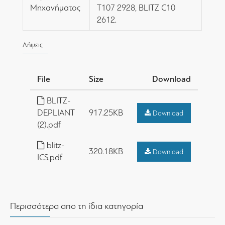
Μηχανήματος
Τ107 2928, BLITZ C10
2612.
Λήψεις
File
Size
Download
BLITZ-
DEPLIANT
917.25KB
Download
(2).pdf
blitz-
320.18KB
Download
ICS.pdf
Περισσότερα απο τη ίδια κατηγορία