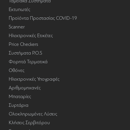
Ταμειακά Συστήματα
Εκτυπωτές
Προϊόντα Προστασίας COVID-19
Scanner
Ηλεκτρονικές Ετικέτες
Price Checkers
Συστήματα P.O.S
Φορητά Τερματικά
Οθόνες
Ηλεκτρονικές Υπογραφές
Αριθμομηχανές
Μπαταρίες
Συρτάρια
Ολοκληρωμένες Λύσεις
Κλήσεις Σερβιτόρου