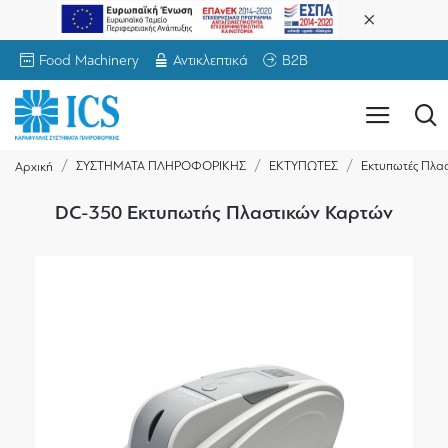
Food Machinery
Αντικλεπτικά
B2B
ΣΥΣΤΗΜΑΤΑ ΠΛΗΡΟΦΟΡΙΚΗΣ
ΕΚΤΥΠΩΤΕΣ
Εκτυπωτές Πλα
Αρχική
DC-350 Εκτυπωτής Πλαστικών Καρτών