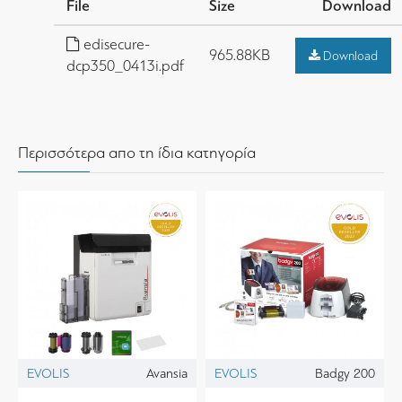
File
Size
Download
edisecure-
965.88KB
Download
dcp350_0413i.pdf
Περισσότερα απο τη ίδια κατηγορία
EVOLIS
Avansia
EVOLIS
Badgy 200