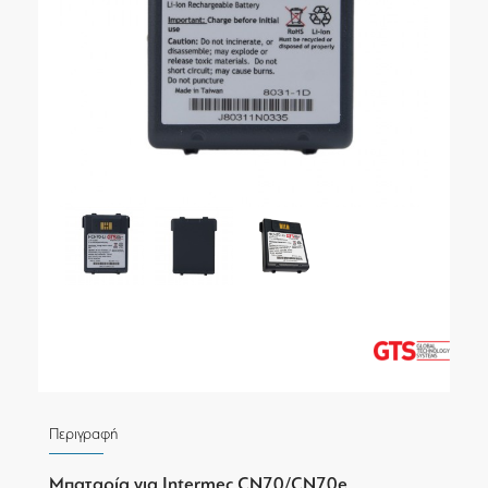
Περιγραφή
Μπαταρία για Intermec CN70/CN70e