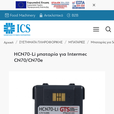
Food Machinery
Αντικλεπτικά
B2B
ΣΥΣΤΗΜΑΤΑ ΠΛΗΡΟΦΟΡΙΚΗΣ
ΜΠΑΤΑΡΙΕΣ
Μπαταρίες για S
Αρχική
HCN70-Li μπαταρία για Intermec
CN70/CN70e