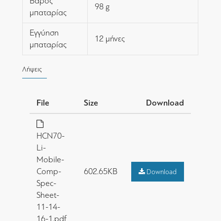
Βάρος
98 g
μπαταρίας
Εγγύηση
12 μήνες
μπαταρίας
Λήψεις
File
Size
Download
HCN70-
Li-
Mobile-
Comp-
602.65KB
Download
Spec-
Sheet-
11-14-
16-1.pdf