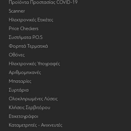
Προϊόντα Προστασίας COVID-19
Scanner
Ηλεκτρονικές Ετικέτες
Price Checkers
Συστήματα P.O.S
Φορητά Τερματικά
Οθόνες
Ηλεκτρονικές Υπογραφές
Αριθμομηχανές
Μπαταρίες
Συρτάρια
Ολοκληρωμένες Λύσεις
Κλήσεις Σερβιτόρου
Ετικετογράφοι
Καταμετρητές - Ανιχνευτές