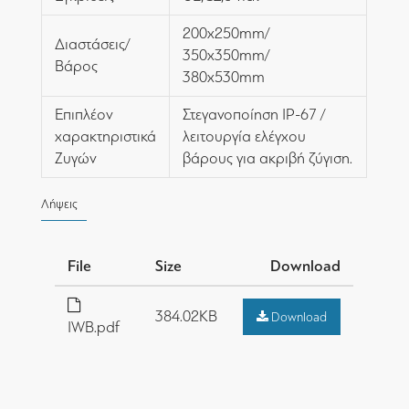
200x250mm/
Διαστάσεις/
350x350mm/
Βάρος
380x530mm
Επιπλέον
Στεγανοποίηση IP-67 /
χαρακτηριστικά
λειτουργία ελέγχου
Ζυγών
βάρους για ακριβή ζύγιση.
Λήψεις
File
Size
Download
384.02KB
Download
IWB.pdf