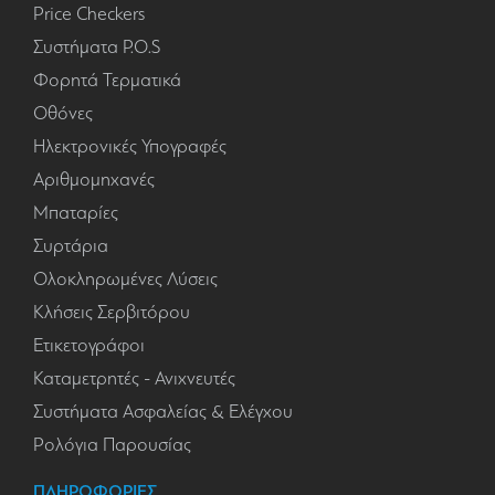
Price Checkers
Συστήματα P.O.S
Φορητά Τερματικά
Οθόνες
Ηλεκτρονικές Υπογραφές
Αριθμομηχανές
Μπαταρίες
Συρτάρια
Ολοκληρωμένες Λύσεις
Κλήσεις Σερβιτόρου
Ετικετογράφοι
Καταμετρητές - Ανιχνευτές
Συστήματα Ασφαλείας & Ελέγχου
Ρολόγια Παρουσίας
ΠΛΗΡΟΦΟΡΙΕΣ