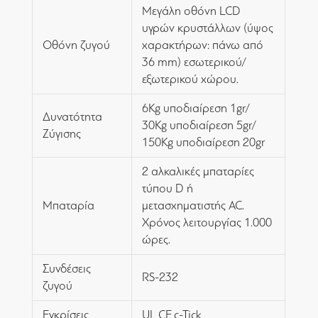
Μεγάλη οθόνη LCD
υγρών κρυστάλλων (ύψος
Οθόνη ζυγού
χαρακτήρων: πάνω από
36 mm) εσωτερικού/
εξωτερικού χώρου.
6Kg υποδιαίρεση 1gr/
Δυνατότητα
30Kg υποδιαίρεση 5gr/
Ζύγισης
150Kg υποδιαίρεση 20gr
2 αλκαλικές μπαταρίες
τύπου D ή
Μπαταρία
μετασχηματιστής AC.
Χρόνος λειτουργίας 1.000
ώρες.
Συνδέσεις
RS-232
ζυγού
Εγκρίσεις
UL,CE,c-Tick